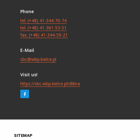
Phone
tel. (+48) 41-344-70-74
tel. (+48) 41-361-53-51
fax. (+48) 41-344-59-21
E-Mail
sbc@wbp.kielce.pl
Visit us!
https://sbc.wbp.kielce.pl/dlibra
SITEMAP