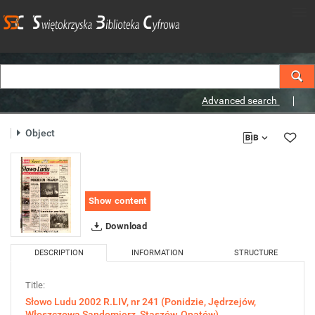
Advanced search
Object
Show content
Download
DESCRIPTION
INFORMATION
STRUCTURE
Title:
Słowo Ludu 2002 R.LIV, nr 241 (Ponidzie, Jędrzejów,
Włoszczowa,Sandomierz, Staszów, Opatów)