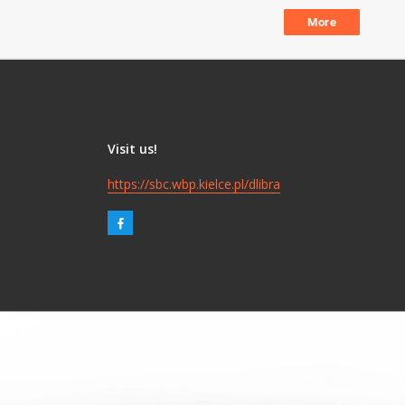
More
Visit us!
https://sbc.wbp.kielce.pl/dlibra