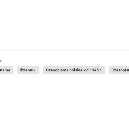
:
onalne
dzienniki
Czasopisma polskie-od 1945 r.
Czasopism