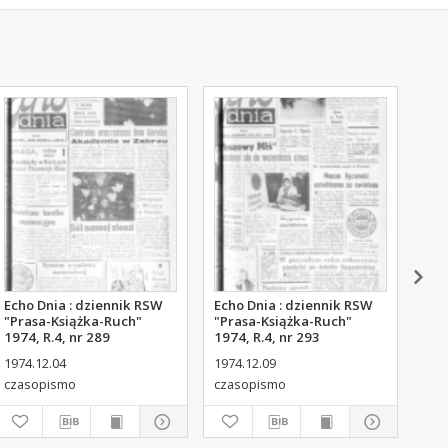
Echo Dnia : dziennik RSW
Echo Dnia : dziennik RSW
Ech
"Prasa-Książka-Ruch"
"Prasa-Książka-Ruch"
"Pr
1974, R.4, nr 289
1974, R.4, nr 293
197
1974.12.04
1974.12.09
197
czasopismo
czasopismo
cza