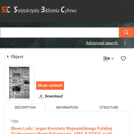
Advanced search
Object
Show content
Download
DESCRIPTION
INFORMATION
STRUCTURE
Title:
Słowo Ludu : organ Komitetu Wojewódzkiego Polskiej
Zjednoczonej Partii Robotniczej, 1985, R.XXXVI, nr 44