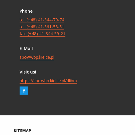
Phone
tel. (+48) 41-344-70-74
tel. (+48) 41-361-53-51
fax. (+48) 41-344-59-21
E-Mail
sbc@wbp.kielce.pl
Visit us!
https://sbc.wbp.kielce.pl/dlibra
SITEMAP