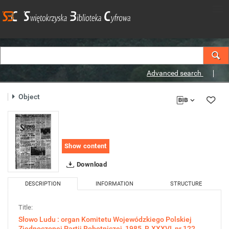
Advanced search
Object
Show content
Download
DESCRIPTION
INFORMATION
STRUCTURE
Title:
Słowo Ludu : organ Komitetu Wojewódzkiego Polskiej
Zjednoczonej Partii Robotniczej, 1985, R.XXXVI, nr 122