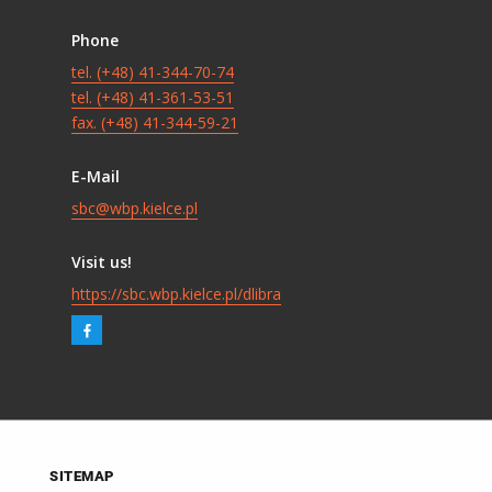
Phone
tel. (+48) 41-344-70-74
tel. (+48) 41-361-53-51
fax. (+48) 41-344-59-21
E-Mail
sbc@wbp.kielce.pl
Visit us!
https://sbc.wbp.kielce.pl/dlibra
SITEMAP