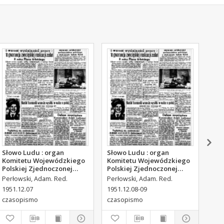
Słowo Ludu : organ
Słowo Ludu : organ
Sło
Komitetu Wojewódzkiego
Komitetu Wojewódzkiego
Kom
Polskiej Zjednoczonej
Polskiej Zjednoczonej
Pol
Partii Robotniczej, 1951,
Partii Robotniczej, 1951,
Par
Perłowski, Adam. Red.
Perłowski, Adam. Red.
Per
R.3, nr 316
R.3, nr 317
R.3
1951.12.07
1951.12.08-09
195
czasopismo
czasopismo
cza