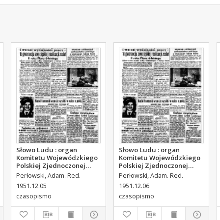
Słowo Ludu : organ
Słowo Ludu : organ
Komitetu Wojewódzkiego
Komitetu Wojewódzkiego
Polskiej Zjednoczonej
Polskiej Zjednoczonej
Partii Robotniczej, 1951,
Partii Robotniczej, 1951,
Perłowski, Adam. Red.
Perłowski, Adam. Red.
R.3, nr 314
R.3, nr 315
1951.12.05
1951.12.06
czasopismo
czasopismo