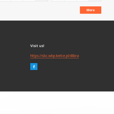
More
Visit us!
https://sbc.wbp.kielce.pl/dlibra