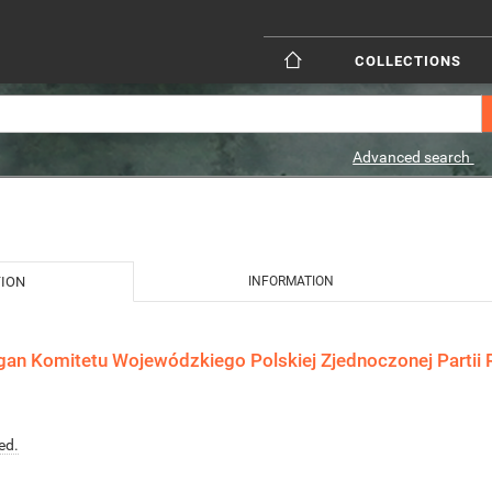
COLLECTIONS
Advanced search
TION
INFORMATION
gan Komitetu Wojewódzkiego Polskiej Zjednoczonej Partii 
ed.