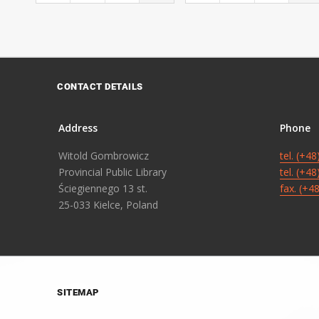
CONTACT DETAILS
Address
Phone
Witold Gombrowicz
tel. (+4
Provincial Public Library
tel. (+4
Ściegiennego 13 st.
fax. (+4
25-033 Kielce, Poland
SITEMAP