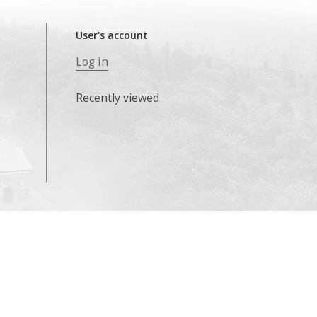
User's account
Log in
Recently viewed