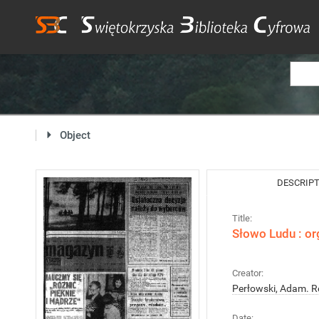
Object
DESCRIP
Title:
Słowo Ludu : or
Creator:
Perłowski, Adam. R
Date: