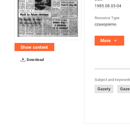
1985.08.03-04
Resource Type:
czasopismo
More
Show content
Download
Subject and keywords
Gazety
Gazet