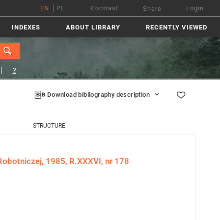
EN
PL
Contrast
Login
Share
INDEXES
ABOUT LIBRARY
RECENTLY VIEWED
?
Download bibliography description
STRUCTURE
Robotniczej, 1985, R.XXXVI, nr 178