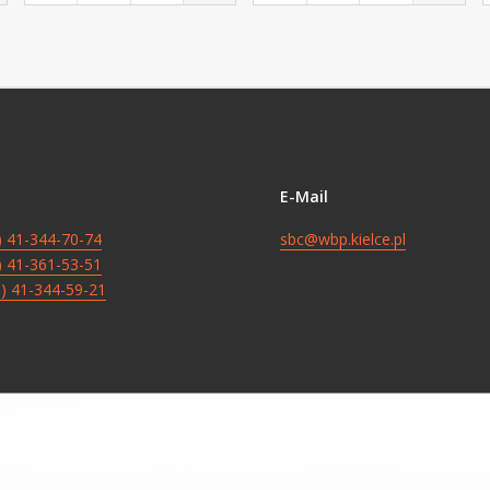
E-Mail
8) 41-344-70-74
sbc@wbp.kielce.pl
8) 41-361-53-51
8) 41-344-59-21