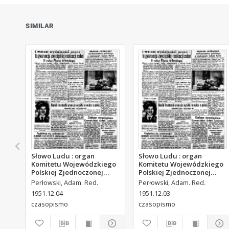
SIMILAR
Słowo Ludu : organ
Słowo Ludu : organ
Komitetu Wojewódzkiego
Komitetu Wojewódzkiego
Polskiej Zjednoczonej
Polskiej Zjednoczonej
Partii Robotniczej, 1951,
Partii Robotniczej, 1951,
Perłowski, Adam. Red.
Perłowski, Adam. Red.
R.3, nr 313
R.3, nr 312
1951.12.04
1951.12.03
czasopismo
czasopismo