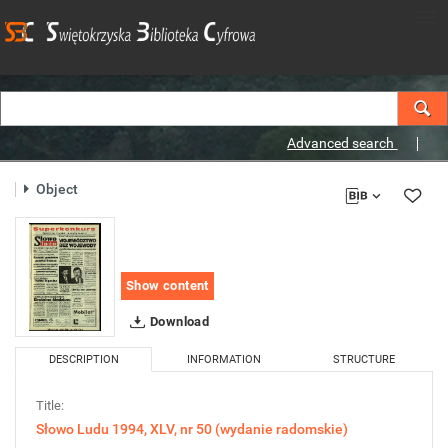
Advanced search
Object
Show content
Download
DESCRIPTION
INFORMATION
STRUCTURE
Title:
Słowo Ludu 1994, XLV, nr 50 (wydanie radomskie)