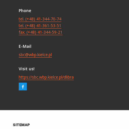
Phone
tel. (+48) 41-344-70-74
tel. (+48) 41-361-53-51
fax. (+48) 41-344-59-21
E-Mail
sbc@wbp.kielce.pl
Visit us!
https://sbc.wbp.kielce.pl/dlibra
SITEMAP