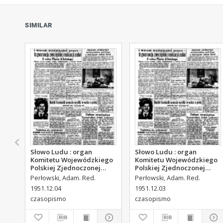
SIMILAR
Słowo Ludu : organ
Słowo Ludu : organ
Komitetu Wojewódzkiego
Komitetu Wojewódzkiego
Polskiej Zjednoczonej
Polskiej Zjednoczonej
Partii Robotniczej, 1951,
Partii Robotniczej, 1951,
Perłowski, Adam. Red.
Perłowski, Adam. Red.
R.3, nr 313
R.3, nr 312
1951.12.04
1951.12.03
czasopismo
czasopismo