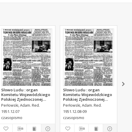
Słowo Ludu : organ
Słowo Ludu : organ
Sło
Komitetu Wojewódzkiego
Komitetu Wojewódzkiego
Kom
Polskiej Zjednoczonej
Polskiej Zjednoczonej
Pol
Partii Robotniczej, 1951,
Partii Robotniczej, 1951,
Par
Perłowski, Adam. Red.
Perłowski, Adam. Red.
Per
R.3, nr 316
R.3, nr 317
R.3
1951.12.07
1951.12.08-09
195
czasopismo
czasopismo
cza