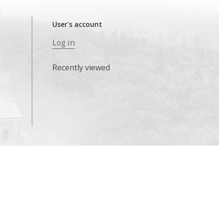
User's account
Log in
Recently viewed