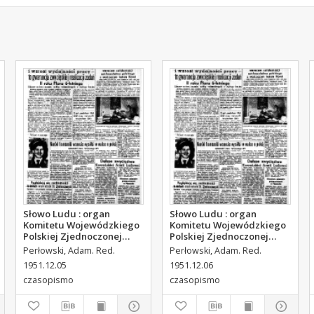
Słowo Ludu : organ
Słowo Ludu : organ
Komitetu Wojewódzkiego
Komitetu Wojewódzkiego
Polskiej Zjednoczonej
Polskiej Zjednoczonej
Partii Robotniczej, 1951,
Partii Robotniczej, 1951,
Perłowski, Adam. Red.
Perłowski, Adam. Red.
R.3, nr 314
R.3, nr 315
1951.12.05
1951.12.06
czasopismo
czasopismo