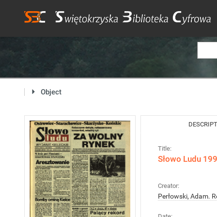
Object
DESCRIP
Title:
Słowo Ludu 199
Creator:
Perłowski, Adam. R
Date: