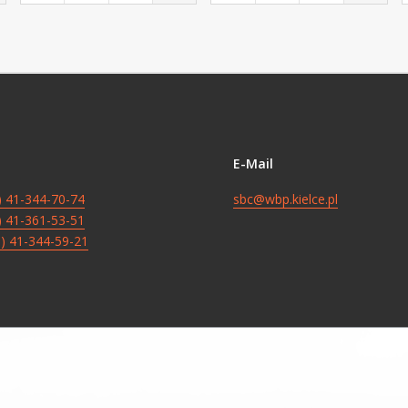
E-Mail
8) 41-344-70-74
sbc@wbp.kielce.pl
8) 41-361-53-51
8) 41-344-59-21