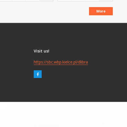
More
Visit us!
https://sbc.wbp.kielce.pl/dlibra