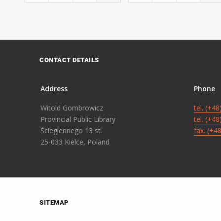
CONTACT DETAILS
Address
Phone
Witold Gombrowicz
tel. (+4
Provincial Public Library
tel. (+4
Ściegiennego 13 st.
fax. (+4
25-033 Kielce, Poland
SITEMAP