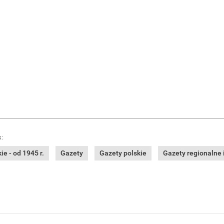
:
e - od 1945 r.
Gazety
Gazety polskie
Gazety regionalne i