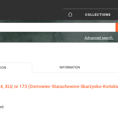
COLLECTIONS
Advanced search
TION
INFORMATION
4, XLV, nr 173 (Ostrowiec-Starachowice-Skarżysko-Koński
ed.