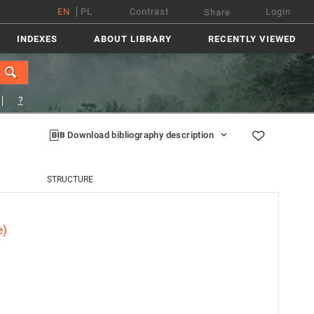
EN
PL
Contrast
Login
Share
INDEXES
ABOUT LIBRARY
RECENTLY VIEWED
?
Download bibliography description
STRUCTURE
e)