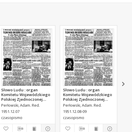
Słowo Ludu : organ
Słowo Ludu : organ
Sło
Komitetu Wojewódzkiego
Komitetu Wojewódzkiego
Kom
Polskiej Zjednoczonej
Polskiej Zjednoczonej
Pol
Partii Robotniczej, 1951,
Partii Robotniczej, 1951,
Par
Perłowski, Adam. Red.
Perłowski, Adam. Red.
Per
R.3, nr 316
R.3, nr 317
R.3
1951.12.07
1951.12.08-09
195
czasopismo
czasopismo
cza