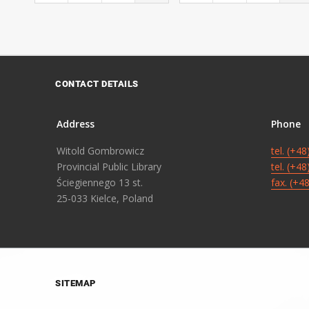
CONTACT DETAILS
Address
Phone
Witold Gombrowicz
tel. (+4
Provincial Public Library
tel. (+4
Ściegiennego 13 st.
fax. (+4
25-033 Kielce, Poland
SITEMAP