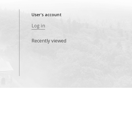
User's account
Log in
Recently viewed