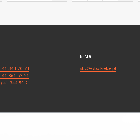
E-Mail
8) 41-344-70-74
sbc@wbp.kielce.pl
8) 41-361-53-51
8) 41-344-59-21