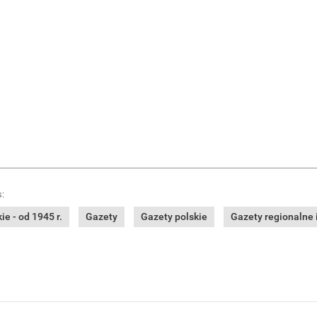
:
e - od 1945 r.
Gazety
Gazety polskie
Gazety regionalne i