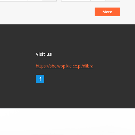
More
Visit us!
https://sbc.wbp.kielce.pl/dlibra