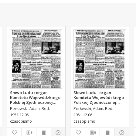
Słowo Ludu : organ
Słowo Ludu : organ
Komitetu Wojewódzkiego
Komitetu Wojewódzkiego
Polskiej Zjednoczonej
Polskiej Zjednoczonej
Partii Robotniczej, 1951,
Partii Robotniczej, 1951,
Perłowski, Adam. Red.
Perłowski, Adam. Red.
R.3, nr 314
R.3, nr 315
1951.12.05
1951.12.06
czasopismo
czasopismo