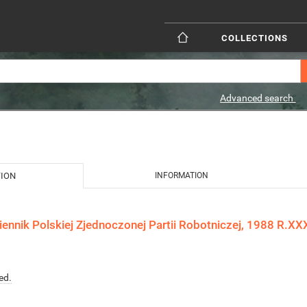
COLLECTIONS
Advanced search
TION
INFORMATION
iennik Polskiej Zjednoczonej Partii Robotniczej, 1988 R.XX
ed.