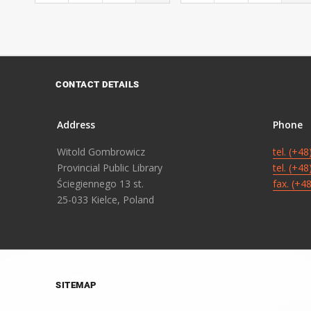
CONTACT DETAILS
Address
Phone
Witold Gombrowicz
tel. (+4
Provincial Public Library
tel. (+4
Ściegiennego 13 st.
fax. (+4
25-033 Kielce, Poland
SITEMAP