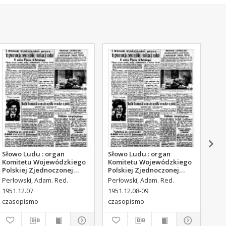
Słowo Ludu : organ
Słowo Ludu : organ
Sło
Komitetu Wojewódzkiego
Komitetu Wojewódzkiego
Kom
Polskiej Zjednoczonej
Polskiej Zjednoczonej
Pol
Partii Robotniczej, 1951,
Partii Robotniczej, 1951,
Par
Perłowski, Adam. Red.
Perłowski, Adam. Red.
Per
R.3, nr 316
R.3, nr 317
R.3
1951.12.07
1951.12.08-09
195
czasopismo
czasopismo
cza