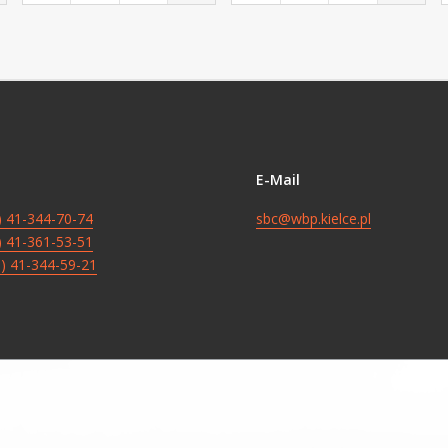
E-Mail
8) 41-344-70-74
sbc@wbp.kielce.pl
8) 41-361-53-51
8) 41-344-59-21