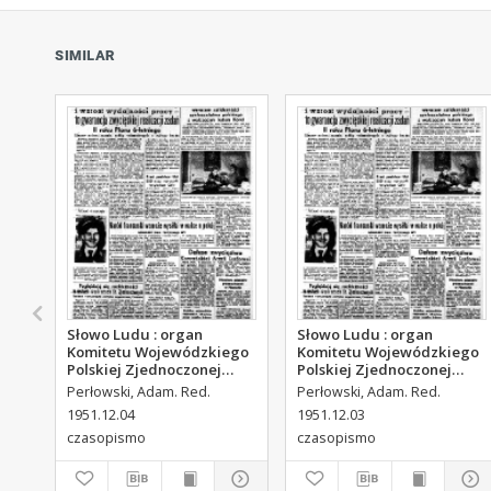
SIMILAR
Słowo Ludu : organ
Słowo Ludu : organ
Komitetu Wojewódzkiego
Komitetu Wojewódzkiego
Polskiej Zjednoczonej
Polskiej Zjednoczonej
Partii Robotniczej, 1951,
Partii Robotniczej, 1951,
Perłowski, Adam. Red.
Perłowski, Adam. Red.
R.3, nr 313
R.3, nr 312
1951.12.04
1951.12.03
czasopismo
czasopismo