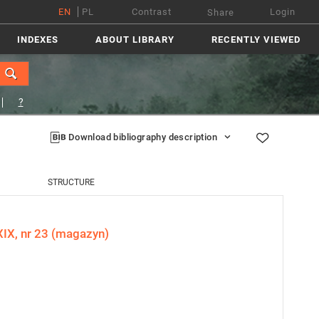
EN
PL
Contrast
Login
Share
INDEXES
ABOUT LIBRARY
RECENTLY VIEWED
?
Download bibliography description
STRUCTURE
XIX, nr 23 (magazyn)