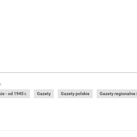
:
e - od 1945 r.
Gazety
Gazety polskie
Gazety regionalne i