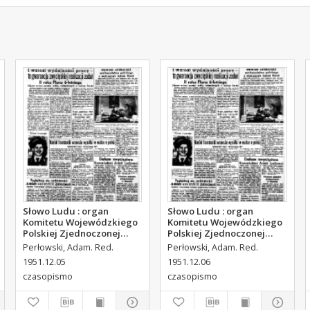
Słowo Ludu : organ
Słowo Ludu : organ
Komitetu Wojewódzkiego
Komitetu Wojewódzkiego
Polskiej Zjednoczonej
Polskiej Zjednoczonej
Partii Robotniczej, 1951,
Partii Robotniczej, 1951,
Perłowski, Adam. Red.
Perłowski, Adam. Red.
R.3, nr 314
R.3, nr 315
1951.12.05
1951.12.06
czasopismo
czasopismo