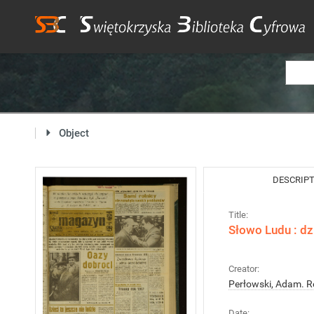
Object
DESCRIP
Title:
Słowo Ludu : dz
Creator:
Perłowski, Adam. R
Date: