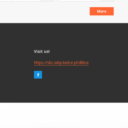
More
Visit us!
https://sbc.wbp.kielce.pl/dlibra