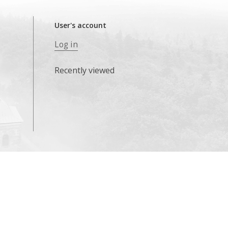
User's account
Log in
Recently viewed