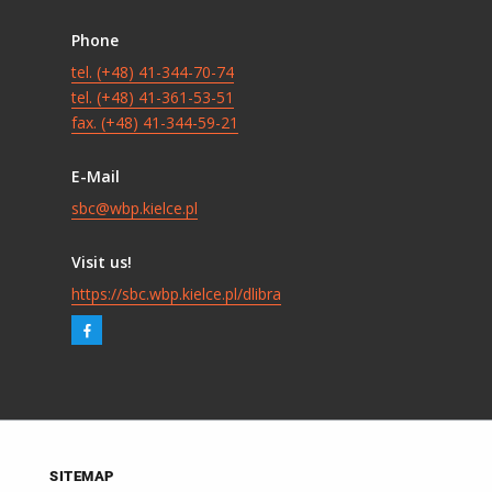
Phone
tel. (+48) 41-344-70-74
tel. (+48) 41-361-53-51
fax. (+48) 41-344-59-21
E-Mail
sbc@wbp.kielce.pl
Visit us!
https://sbc.wbp.kielce.pl/dlibra
SITEMAP