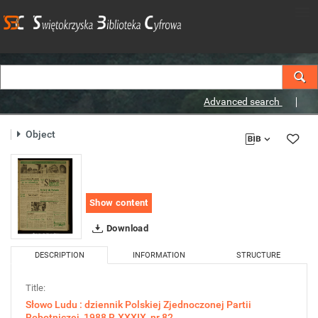
Advanced search
Object
Show content
Download
DESCRIPTION
INFORMATION
STRUCTURE
Title:
Słowo Ludu : dziennik Polskiej Zjednoczonej Partii
Robotniczej, 1988 R.XXXIX, nr 82