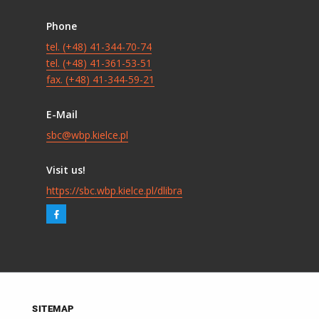
Phone
tel. (+48) 41-344-70-74
tel. (+48) 41-361-53-51
fax. (+48) 41-344-59-21
E-Mail
sbc@wbp.kielce.pl
Visit us!
https://sbc.wbp.kielce.pl/dlibra
SITEMAP