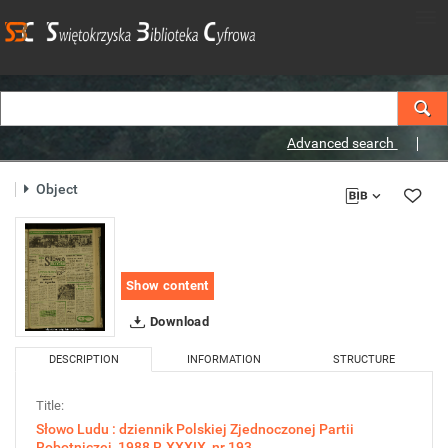
Advanced search
Object
Show content
Download
DESCRIPTION
INFORMATION
STRUCTURE
Title:
Słowo Ludu : dziennik Polskiej Zjednoczonej Partii
Robotniczej, 1988 R.XXXIX, nr 193