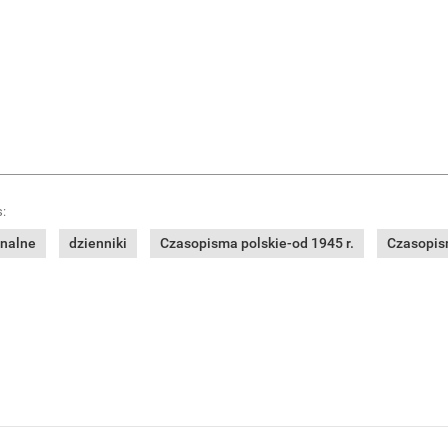
:
onalne
dzienniki
Czasopisma polskie-od 1945 r.
Czasopism