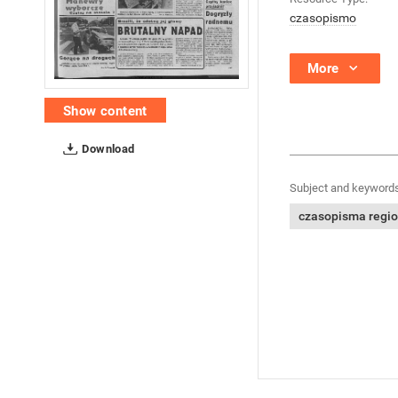
czasopismo
More
Show content
Download
Subject and keywords
czasopisma regi