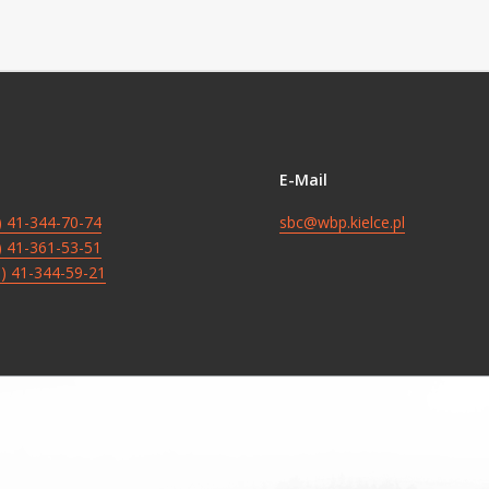
E-Mail
8) 41-344-70-74
sbc@wbp.kielce.pl
8) 41-361-53-51
8) 41-344-59-21