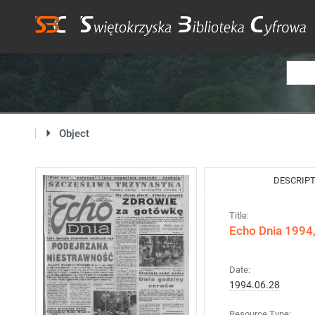
Object
DESCRIP
Title:
Echo Dnia 1994,
Date:
1994.06.28
Resource Type: