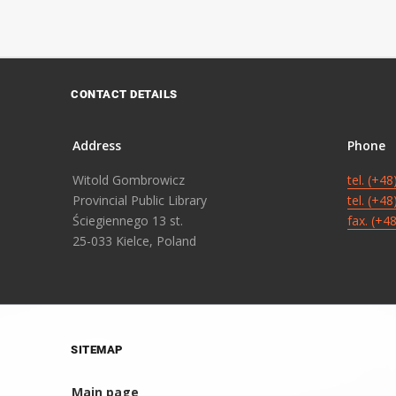
CONTACT DETAILS
Address
Phone
Witold Gombrowicz
tel. (+4
Provincial Public Library
tel. (+4
Ściegiennego 13 st.
fax. (+4
25-033 Kielce, Poland
SITEMAP
Main page