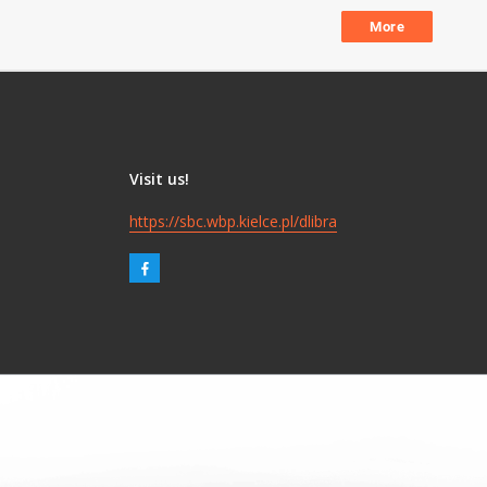
More
Visit us!
https://sbc.wbp.kielce.pl/dlibra