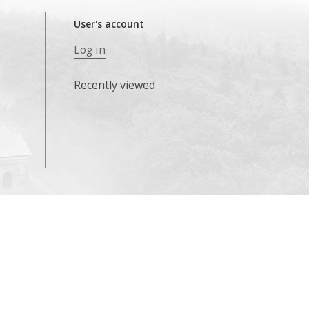
User's account
Log in
Recently viewed