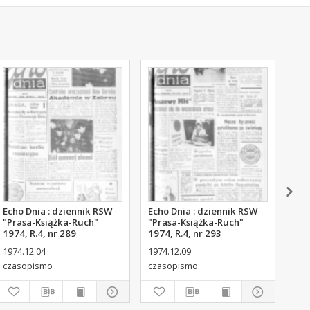
Echo Dnia : dziennik RSW
Echo Dnia : dziennik RSW
Ech
"Prasa-Książka-Ruch"
"Prasa-Książka-Ruch"
"Pr
1974, R.4, nr 289
1974, R.4, nr 293
197
1974.12.04
1974.12.09
197
czasopismo
czasopismo
cza