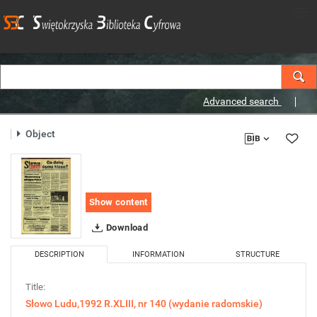
Advanced search
Object
Show content
Download
DESCRIPTION
INFORMATION
STRUCTURE
Title:
Słowo Ludu,1992 R.XLIII, nr 140 (wydanie radomskie)