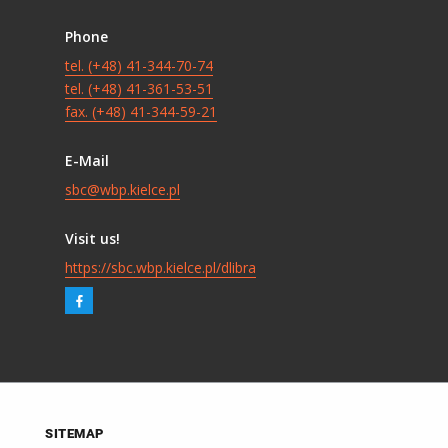
Phone
tel. (+48) 41-344-70-74
tel. (+48) 41-361-53-51
fax. (+48) 41-344-59-21
E-Mail
sbc@wbp.kielce.pl
Visit us!
https://sbc.wbp.kielce.pl/dlibra
SITEMAP