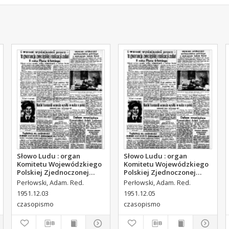
Słowo Ludu : organ
Słowo Ludu : organ
Komitetu Wojewódzkiego
Komitetu Wojewódzkiego
Polskiej Zjednoczonej
Polskiej Zjednoczonej
Partii Robotniczej, 1951,
Partii Robotniczej, 1951,
Perłowski, Adam. Red.
Perłowski, Adam. Red.
R.3, nr 312
R.3, nr 314
1951.12.03
1951.12.05
czasopismo
czasopismo