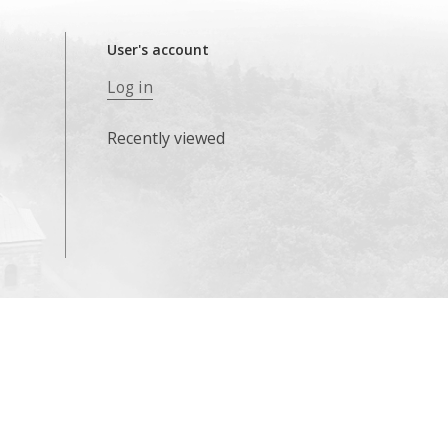
User's account
Log in
Recently viewed