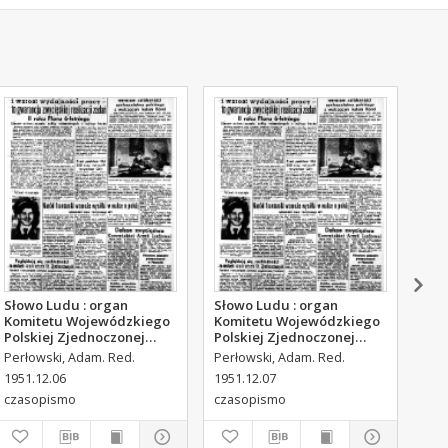
Słowo Ludu : organ
Słowo Ludu : organ
Sło
Komitetu Wojewódzkiego
Komitetu Wojewódzkiego
Kom
Polskiej Zjednoczonej
Polskiej Zjednoczonej
Pol
Partii Robotniczej, 1951,
Partii Robotniczej, 1951,
Par
Perłowski, Adam. Red.
Perłowski, Adam. Red.
Per
R.3, nr 315
R.3, nr 316
R.3
1951.12.06
1951.12.07
195
czasopismo
czasopismo
cza