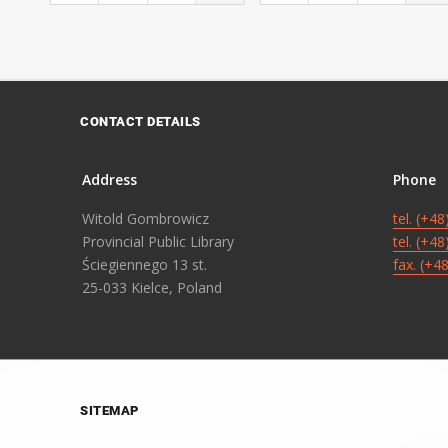
CONTACT DETAILS
Address
Phone
Witold Gombrowicz
tel. (+4
Provincial Public Library
tel. (+4
Ściegiennego 13 st.
fax. (+4
25-033 Kielce, Poland
SITEMAP