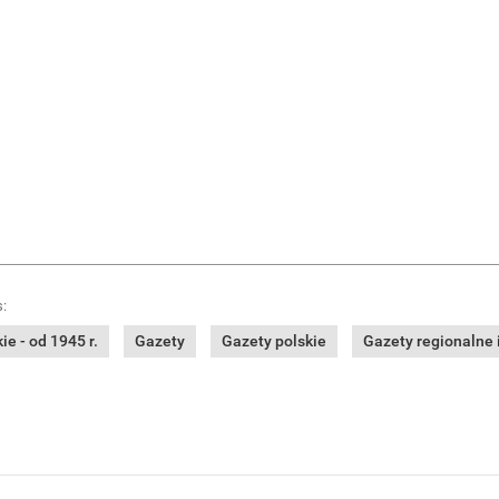
:
e - od 1945 r.
Gazety
Gazety polskie
Gazety regionalne i