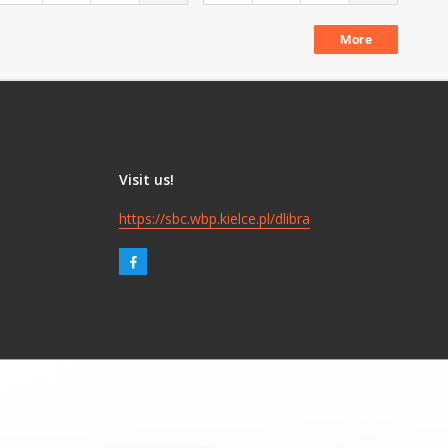
More
Visit us!
https://sbc.wbp.kielce.pl/dlibra