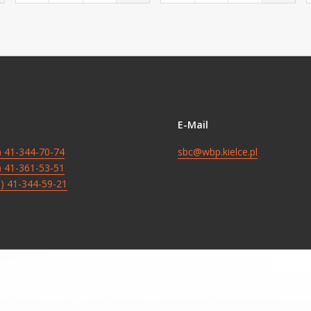
E-Mail
8) 41-344-70-74
sbc@wbp.kielce.pl
8) 41-361-53-51
8) 41-344-59-21