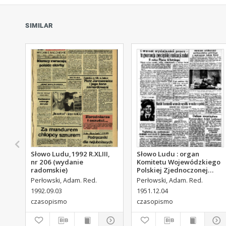
SIMILAR
Słowo Ludu,1992 R.XLIII,
Słowo Ludu : organ
nr 206 (wydanie
Komitetu Wojewódzkiego
radomskie)
Polskiej Zjednoczonej
Partii Robotniczej, 1951,
Perłowski, Adam. Red.
Perłowski, Adam. Red.
R.3, nr 313
1992.09.03
1951.12.04
czasopismo
czasopismo