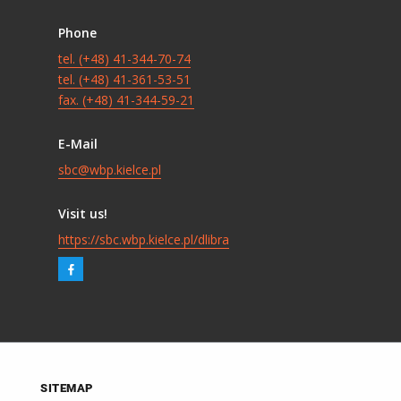
Phone
tel. (+48) 41-344-70-74
tel. (+48) 41-361-53-51
fax. (+48) 41-344-59-21
E-Mail
sbc@wbp.kielce.pl
Visit us!
https://sbc.wbp.kielce.pl/dlibra
SITEMAP