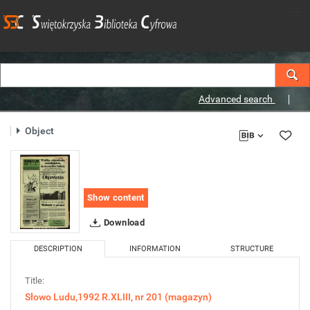
Advanced search
Object
Show content
Download
DESCRIPTION
INFORMATION
STRUCTURE
Title:
Słowo Ludu,1992 R.XLIII, nr 201 (magazyn)