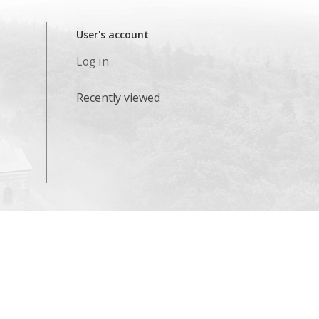
User's account
Log in
Recently viewed