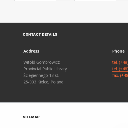
CONTACT DETAILS
Address
Phone
Witold Gombrowicz
tel. (+4
Provincial Public Library
tel. (+4
Ściegiennego 13 st.
fax. (+4
25-033 Kielce, Poland
SITEMAP