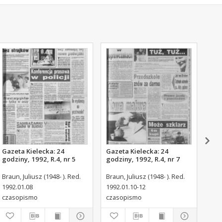
Gazeta Kielecka: 24
Gazeta Kielecka: 24
Gaz
godziny, 1992, R.4, nr 5
godziny, 1992, R.4, nr 7
god
Braun, Juliusz (1948- ). Red.
Braun, Juliusz (1948- ). Red.
Brau
1992.01.08
1992.01.10-12
199
czasopismo
czasopismo
cza