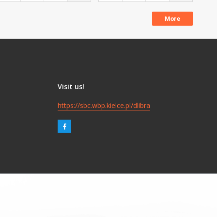
More
Visit us!
https://sbc.wbp.kielce.pl/dlibra