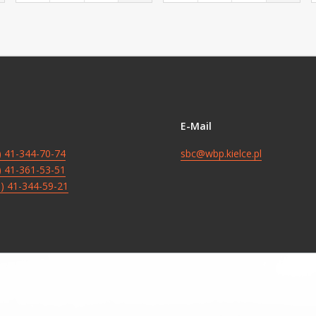
E-Mail
8) 41-344-70-74
sbc@wbp.kielce.pl
8) 41-361-53-51
8) 41-344-59-21