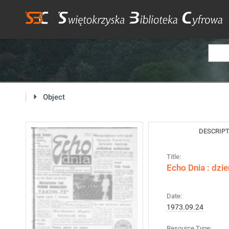
Object
DESCRIP
Title:
Echo Dnia : dzi
Date:
1973.09.24
Resource Type: