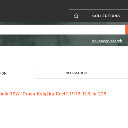
COLLECTIONS
Advanced search
TION
INFORMATION
ennik RSW "Prasa-Książka-Ruch" 1973, R.3, nr 229