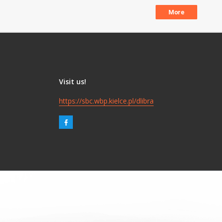
More
Visit us!
https://sbc.wbp.kielce.pl/dlibra