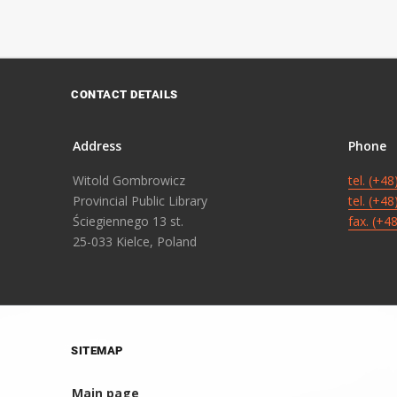
CONTACT DETAILS
Address
Phone
Witold Gombrowicz
tel. (+4
Provincial Public Library
tel. (+4
Ściegiennego 13 st.
fax. (+4
25-033 Kielce, Poland
SITEMAP
Main page