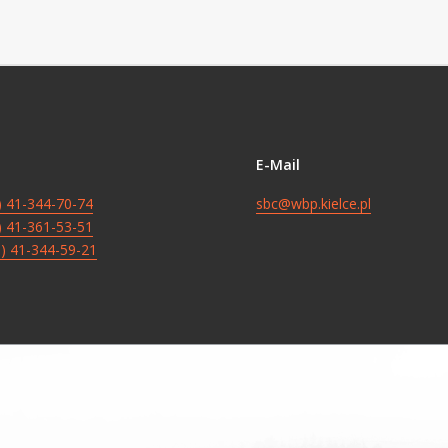
E-Mail
8) 41-344-70-74
sbc@wbp.kielce.pl
8) 41-361-53-51
8) 41-344-59-21