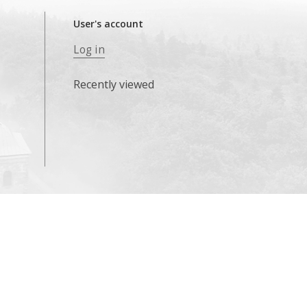
User's account
Log in
Recently viewed