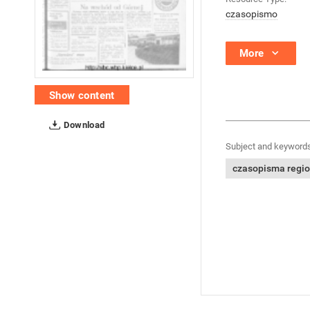
czasopismo
More
Show content
Download
Subject and keywords
czasopisma regi