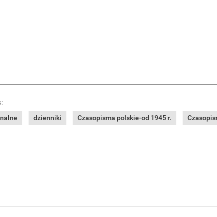
:
onalne
dzienniki
Czasopisma polskie-od 1945 r.
Czasopism