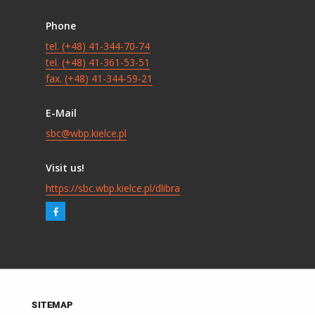
Phone
tel. (+48) 41-344-70-74
tel. (+48) 41-361-53-51
fax. (+48) 41-344-59-21
E-Mail
sbc@wbp.kielce.pl
Visit us!
https://sbc.wbp.kielce.pl/dlibra
SITEMAP