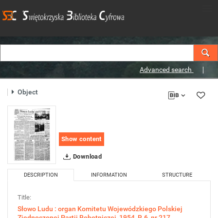
Advanced search
Object
Show content
Download
DESCRIPTION
INFORMATION
STRUCTURE
Title:
Słowo Ludu : organ Komitetu Wojewódzkiego Polskiej
Zjednoczonej Partii Robotniczej, 1954, R.6, nr 217