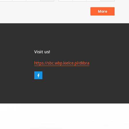
More
Visit us!
https://sbc.wbp.kielce.pl/dlibra