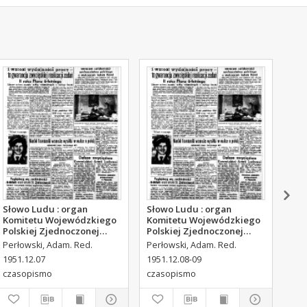
Słowo Ludu : organ
Słowo Ludu : organ
Sło
Komitetu Wojewódzkiego
Komitetu Wojewódzkiego
Kom
Polskiej Zjednoczonej
Polskiej Zjednoczonej
Pol
Partii Robotniczej, 1951,
Partii Robotniczej, 1951,
Par
Perłowski, Adam. Red.
Perłowski, Adam. Red.
Per
R.3, nr 316
R.3, nr 317
R.3
1951.12.07
1951.12.08-09
195
czasopismo
czasopismo
cza