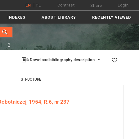
EN
PL
Contrast
Login
Share
INDEXES
ABOUT LIBRARY
RECENTLY VIEWED
?
Download bibliography description
STRUCTURE
obotniczej, 1954, R.6, nr 237