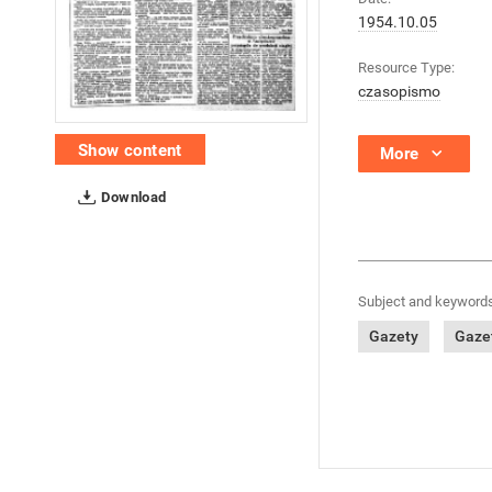
1954.10.05
Resource Type:
czasopismo
Show content
More
Download
Subject and keywords
Gazety
Gazet