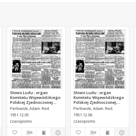
Słowo Ludu : organ
Słowo Ludu : organ
Komitetu Wojewódzkiego
Komitetu Wojewódzkiego
Polskiej Zjednoczonej
Polskiej Zjednoczonej
Partii Robotniczej, 1951,
Partii Robotniczej, 1951,
Perłowski, Adam. Red.
Perłowski, Adam. Red.
R.3, nr 314
R.3, nr 315
1951.12.05
1951.12.06
czasopismo
czasopismo