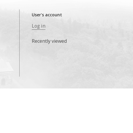
User's account
Log in
Recently viewed