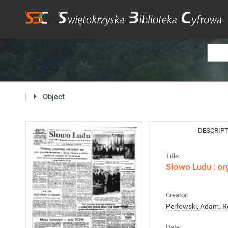
Object
DESCRIP
Title:
Słowo Ludu : or
Creator:
Perłowski, Adam. R
Date: