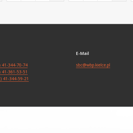
E-Mail
8) 41-344-70-74
sbc@wbp.kielce.pl
8) 41-361-53-51
8) 41-344-59-21