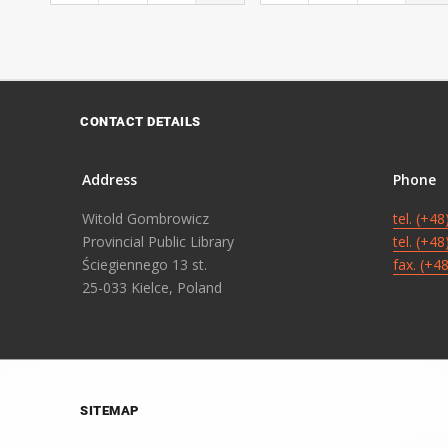
CONTACT DETAILS
Address
Phone
Witold Gombrowicz
tel. (+4
Provincial Public Library
tel. (+4
Ściegiennego 13 st.
fax. (+4
25-033 Kielce, Poland
SITEMAP