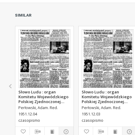
SIMILAR
Słowo Ludu : organ
Słowo Ludu : organ
Komitetu Wojewódzkiego
Komitetu Wojewódzkiego
Polskiej Zjednoczonej
Polskiej Zjednoczonej
Partii Robotniczej, 1951,
Partii Robotniczej, 1951,
Perłowski, Adam. Red.
Perłowski, Adam. Red.
R.3, nr 313
R.3, nr 312
1951.12.04
1951.12.03
czasopismo
czasopismo