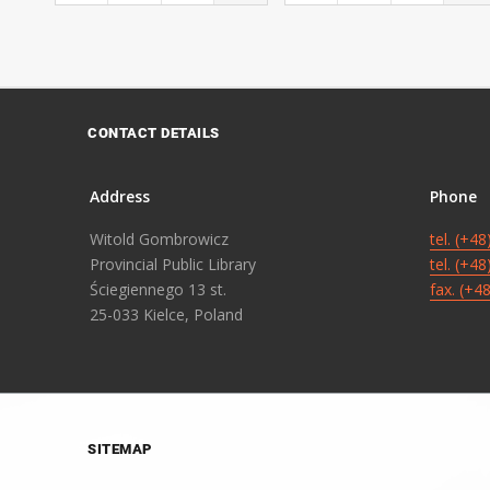
CONTACT DETAILS
Address
Phone
Witold Gombrowicz
tel. (+4
Provincial Public Library
tel. (+4
Ściegiennego 13 st.
fax. (+4
25-033 Kielce, Poland
SITEMAP