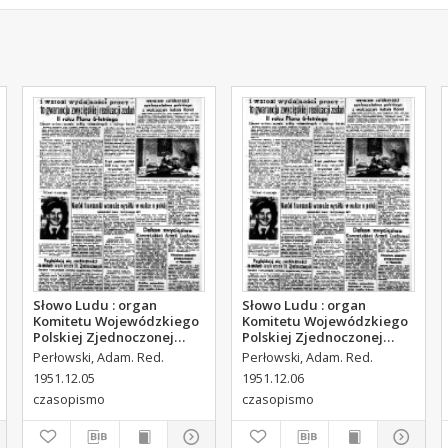
Słowo Ludu : organ
Słowo Ludu : organ
Komitetu Wojewódzkiego
Komitetu Wojewódzkiego
Polskiej Zjednoczonej
Polskiej Zjednoczonej
Partii Robotniczej, 1951,
Partii Robotniczej, 1951,
Perłowski, Adam. Red.
Perłowski, Adam. Red.
R.3, nr 314
R.3, nr 315
1951.12.05
1951.12.06
czasopismo
czasopismo