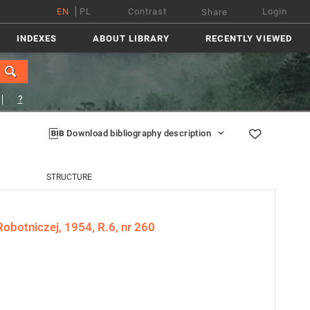
EN
PL
Contrast
Login
Share
INDEXES
ABOUT LIBRARY
RECENTLY VIEWED
?
Download bibliography description
STRUCTURE
obotniczej, 1954, R.6, nr 260