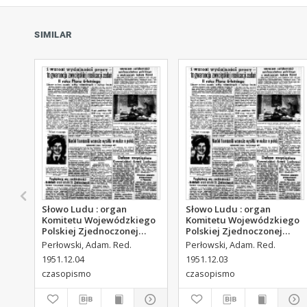
SIMILAR
Słowo Ludu : organ
Słowo Ludu : organ
Komitetu Wojewódzkiego
Komitetu Wojewódzkiego
Polskiej Zjednoczonej
Polskiej Zjednoczonej
Partii Robotniczej, 1951,
Partii Robotniczej, 1951,
Perłowski, Adam. Red.
Perłowski, Adam. Red.
R.3, nr 313
R.3, nr 312
1951.12.04
1951.12.03
czasopismo
czasopismo