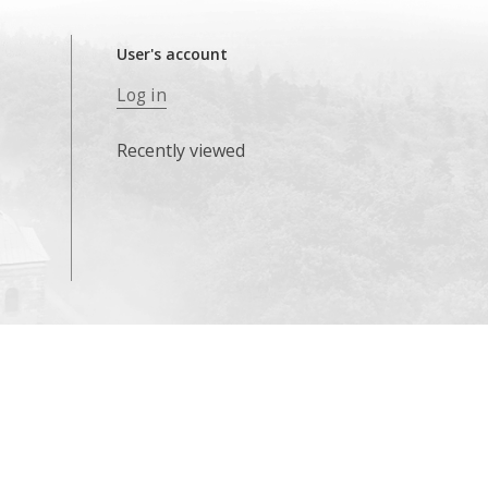
User's account
Log in
Recently viewed