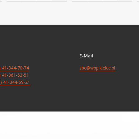
E-Mail
8) 41-344-70-74
sbc@wbp.kielce.pl
8) 41-361-53-51
8) 41-344-59-21