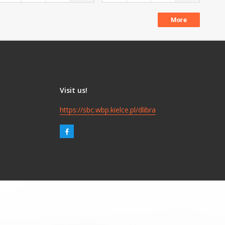
More
Visit us!
https://sbc.wbp.kielce.pl/dlibra