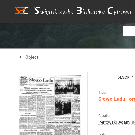
Object
DESCRIP
Title:
Słowo Ludu : or
Creator:
Perłowski, Adam. R
Date: