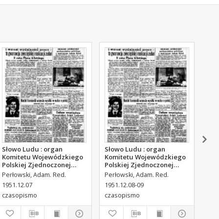
Słowo Ludu : organ
Słowo Ludu : organ
Sło
Komitetu Wojewódzkiego
Komitetu Wojewódzkiego
Kom
Polskiej Zjednoczonej
Polskiej Zjednoczonej
Pol
Partii Robotniczej, 1951,
Partii Robotniczej, 1951,
Par
Perłowski, Adam. Red.
Perłowski, Adam. Red.
Per
R.3, nr 316
R.3, nr 317
R.3
1951.12.07
1951.12.08-09
195
czasopismo
czasopismo
cza