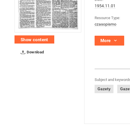
1954.11.01
Resource Type:
czasopismo
Show content
More
Download
Subject and keywords
Gazety
Gazet