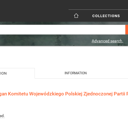
COLLECTIONS
Advanced search
TION
INFORMATION
gan Komitetu Wojewódzkiego Polskiej Zjednoczonej Partii R
ed.