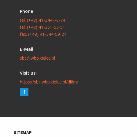
Phone
tel. (+48) 41-344-70-74
tel. (+48) 41-361-53-51
fax. (+48) 41-344-59-21
E-Mail
sbc@wbp.kielce.pl
Visit us!
https://sbc.wbp.kielce.pl/dlibra
SITEMAP