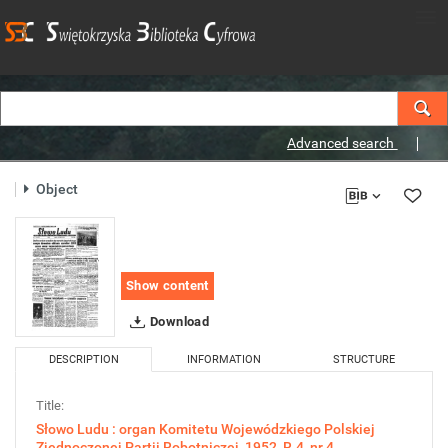
Advanced search
Object
Show content
Download
DESCRIPTION
INFORMATION
STRUCTURE
Title:
Słowo Ludu : organ Komitetu Wojewódzkiego Polskiej
Zjednoczonej Partii Robotniczej, 1952, R.4, nr 4