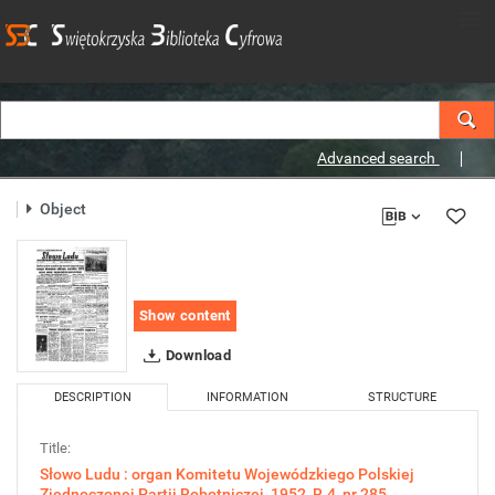
Advanced search
Object
Show content
Download
DESCRIPTION
INFORMATION
STRUCTURE
Title:
Słowo Ludu : organ Komitetu Wojewódzkiego Polskiej
Zjednoczonej Partii Robotniczej, 1952, R.4, nr 285