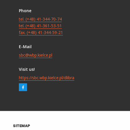
Phone
tel. (+48) 41-344-70-74
tel. (+48) 41-361-53-51
fax. (+48) 41-344-59-21
E-Mail
sbc@wbp.kielce.pl
Visit us!
https://sbc.wbp.kielce.pl/dlibra
SITEMAP