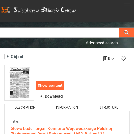
Advanced search
Object
Show content
Download
DESCRIPTION
INFORMATION
STRUCTURE
Title:
Słowo Ludu : organ Komitetu Wojewódzkiego Polskiej
Zjednoczonej Partii Robotniczej, 1952, R.4, nr 134