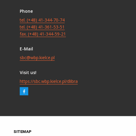
Phone
tel. (+48) 41-344-70-74
tel. (+48) 41-361-53-51
fax. (+48) 41-344-59-21
E-Mail
sbc@wbp.kielce.pl
Visit us!
https://sbc.wbp.kielce.pl/dlibra
SITEMAP