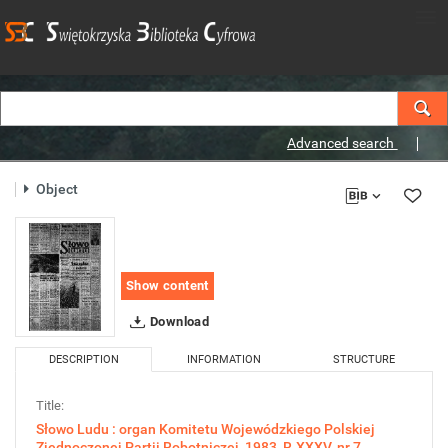
Advanced search
Object
Show content
Download
DESCRIPTION
INFORMATION
STRUCTURE
Title:
Słowo Ludu : organ Komitetu Wojewódzkiego Polskiej
Zjednoczonej Partii Robotniczej, 1983, R.XXXV, nr 7