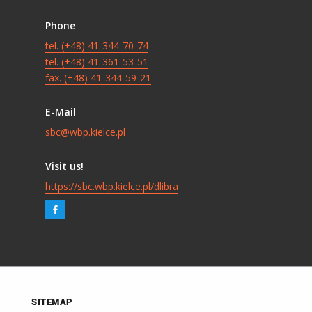
Phone
tel. (+48) 41-344-70-74
tel. (+48) 41-361-53-51
fax. (+48) 41-344-59-21
E-Mail
sbc@wbp.kielce.pl
Visit us!
https://sbc.wbp.kielce.pl/dlibra
SITEMAP