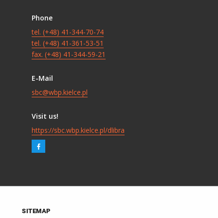
Phone
tel. (+48) 41-344-70-74
tel. (+48) 41-361-53-51
fax. (+48) 41-344-59-21
E-Mail
sbc@wbp.kielce.pl
Visit us!
https://sbc.wbp.kielce.pl/dlibra
SITEMAP