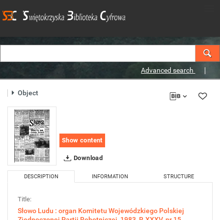
Advanced search
Object
Show content
Download
DESCRIPTION
INFORMATION
STRUCTURE
Title:
Słowo Ludu : organ Komitetu Wojewódzkiego Polskiej
Zjednoczonej Partii Robotniczej, 1983, R.XXXV, nr 15