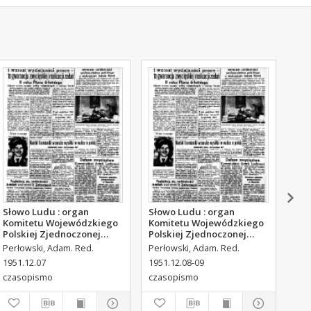
Słowo Ludu : organ
Słowo Ludu : organ
Sło
Komitetu Wojewódzkiego
Komitetu Wojewódzkiego
Kom
Polskiej Zjednoczonej
Polskiej Zjednoczonej
Pol
Partii Robotniczej, 1951,
Partii Robotniczej, 1951,
Par
Perłowski, Adam. Red.
Perłowski, Adam. Red.
Per
R.3, nr 316
R.3, nr 317
R.3
1951.12.07
1951.12.08-09
195
czasopismo
czasopismo
cza