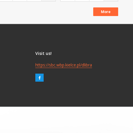
More
Visit us!
https://sbc.wbp.kielce.pl/dlibra