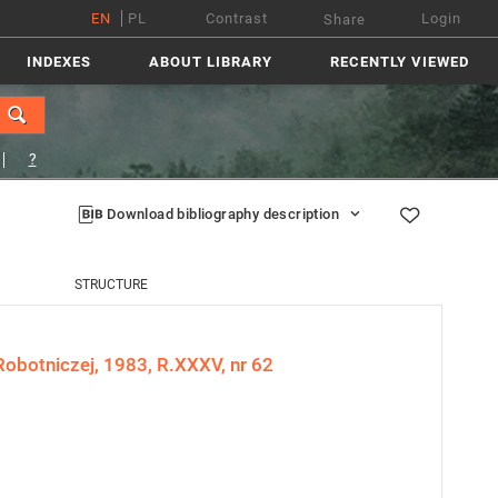
EN
PL
Contrast
Login
Share
INDEXES
ABOUT LIBRARY
RECENTLY VIEWED
?
Download bibliography description
STRUCTURE
Robotniczej, 1983, R.XXXV, nr 62