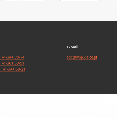
E-Mail
8) 41-344-70-74
sbc@wbp.kielce.pl
8) 41-361-53-51
8) 41-344-59-21