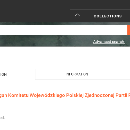
COLLECTIONS
Advanced search
TION
INFORMATION
gan Komitetu Wojewódzkiego Polskiej Zjednoczonej Partii 
ed.