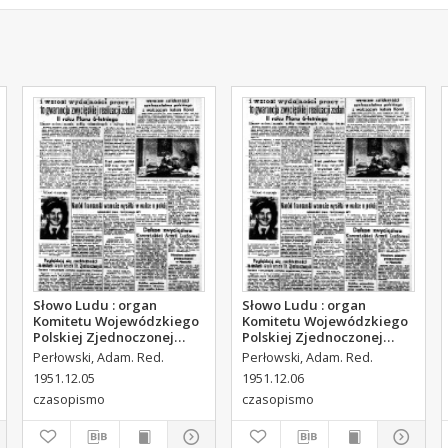
Słowo Ludu : organ
Słowo Ludu : organ
Komitetu Wojewódzkiego
Komitetu Wojewódzkiego
Polskiej Zjednoczonej
Polskiej Zjednoczonej
Partii Robotniczej, 1951,
Partii Robotniczej, 1951,
Perłowski, Adam. Red.
Perłowski, Adam. Red.
R.3, nr 314
R.3, nr 315
1951.12.05
1951.12.06
czasopismo
czasopismo