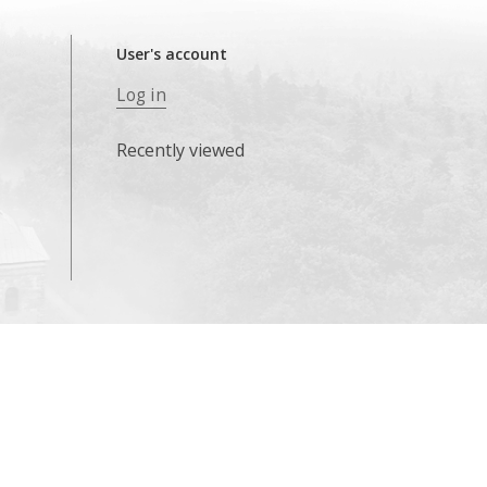
User's account
Log in
Recently viewed