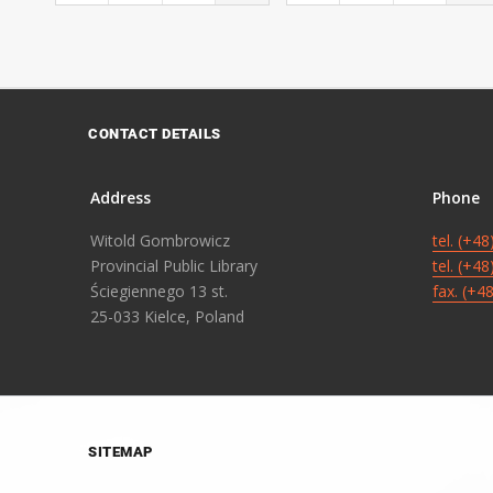
CONTACT DETAILS
Address
Phone
Witold Gombrowicz
tel. (+4
Provincial Public Library
tel. (+4
Ściegiennego 13 st.
fax. (+4
25-033 Kielce, Poland
SITEMAP