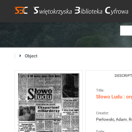
Object
DESCRIP
Title:
Słowo Ludu : or
Creator:
Perłowski, Adam. R
Date: