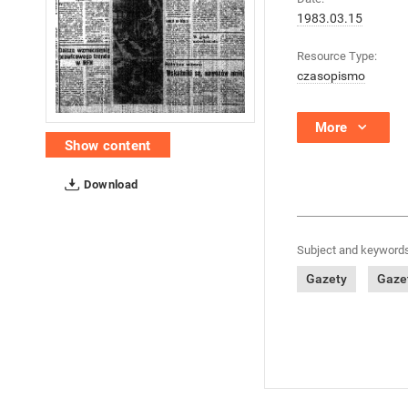
1983.03.15
Resource Type:
czasopismo
More
Show content
Download
Subject and keywords
Gazety
Gazet