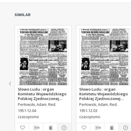
SIMILAR
Słowo Ludu : organ
Słowo Ludu : organ
Komitetu Wojewódzkiego
Komitetu Wojewódzkiego
Polskiej Zjednoczonej
Polskiej Zjednoczonej
Partii Robotniczej, 1951,
Partii Robotniczej, 1951,
Perłowski, Adam. Red.
Perłowski, Adam. Red.
R.3, nr 313
R.3, nr 312
1951.12.04
1951.12.03
czasopismo
czasopismo