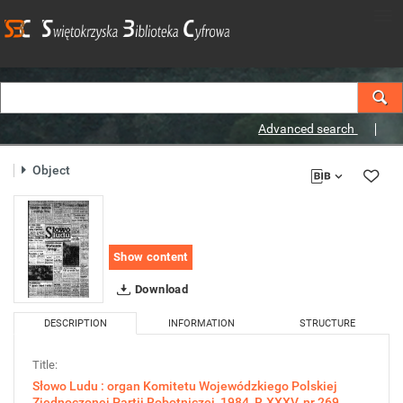
Advanced search
Object
Show content
Download
DESCRIPTION
INFORMATION
STRUCTURE
Title:
Słowo Ludu : organ Komitetu Wojewódzkiego Polskiej
Zjednoczonej Partii Robotniczej, 1984, R.XXXV, nr 269