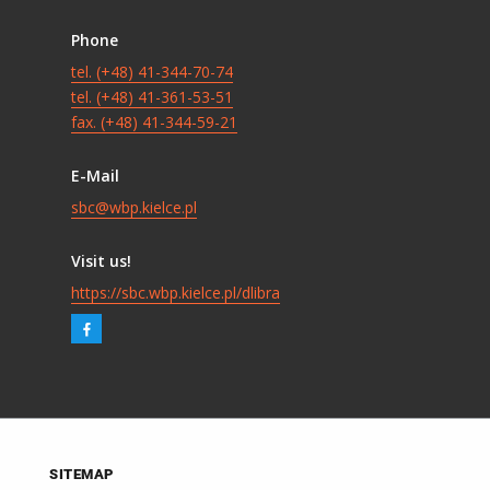
Phone
tel. (+48) 41-344-70-74
tel. (+48) 41-361-53-51
fax. (+48) 41-344-59-21
E-Mail
sbc@wbp.kielce.pl
Visit us!
https://sbc.wbp.kielce.pl/dlibra
SITEMAP