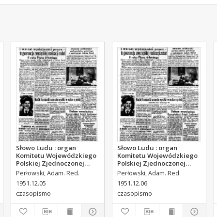
Słowo Ludu : organ
Słowo Ludu : organ
Komitetu Wojewódzkiego
Komitetu Wojewódzkiego
Polskiej Zjednoczonej
Polskiej Zjednoczonej
Partii Robotniczej, 1951,
Partii Robotniczej, 1951,
Perłowski, Adam. Red.
Perłowski, Adam. Red.
R.3, nr 314
R.3, nr 315
1951.12.05
1951.12.06
czasopismo
czasopismo