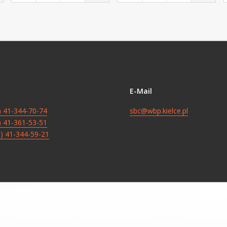
E-Mail
8) 41-344-70-74
sbc@wbp.kielce.pl
8) 41-361-53-51
8) 41-344-59-21