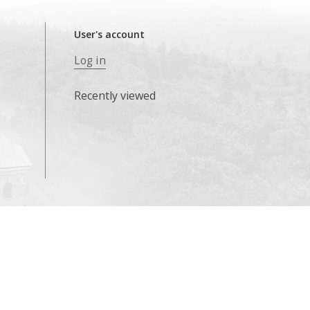
User's account
Log in
Recently viewed