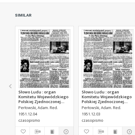
SIMILAR
Słowo Ludu : organ
Słowo Ludu : organ
Komitetu Wojewódzkiego
Komitetu Wojewódzkiego
Polskiej Zjednoczonej
Polskiej Zjednoczonej
Partii Robotniczej, 1951,
Partii Robotniczej, 1951,
Perłowski, Adam. Red.
Perłowski, Adam. Red.
R.3, nr 313
R.3, nr 312
1951.12.04
1951.12.03
czasopismo
czasopismo