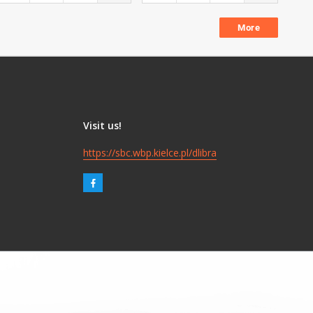
More
Visit us!
https://sbc.wbp.kielce.pl/dlibra