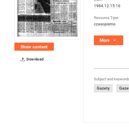
1984.12.15-16
Resource Type:
czasopismo
More
Show content
Download
Subject and keywords
Gazety
Gazet