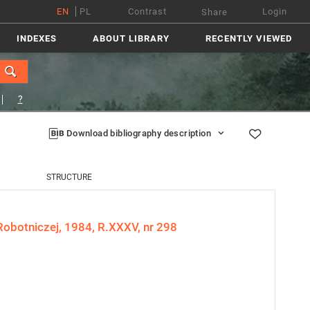
EN
PL
Contrast
Login
Share
INDEXES
ABOUT LIBRARY
RECENTLY VIEWED
?
Download bibliography description
STRUCTURE
Robotniczej, 1984, R.XXXV, nr 298