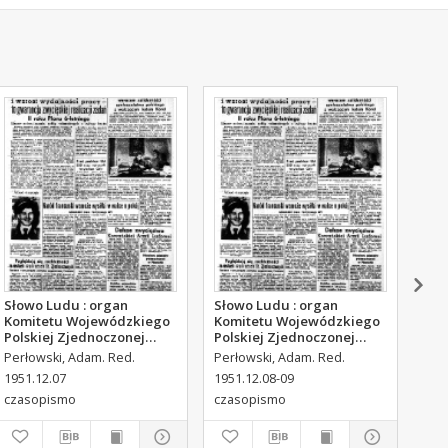
Słowo Ludu : organ
Słowo Ludu : organ
Sło
Komitetu Wojewódzkiego
Komitetu Wojewódzkiego
Kom
Polskiej Zjednoczonej
Polskiej Zjednoczonej
Pol
Partii Robotniczej, 1951,
Partii Robotniczej, 1951,
Par
Perłowski, Adam. Red.
Perłowski, Adam. Red.
Per
R.3, nr 316
R.3, nr 317
R.3
1951.12.07
1951.12.08-09
195
czasopismo
czasopismo
cza