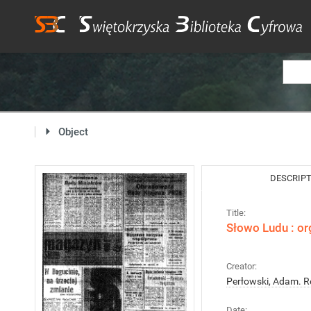
Object
DESCRIP
Title:
Słowo Ludu : or
Creator:
Perłowski, Adam. R
Date: