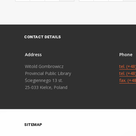
CONTACT DETAILS
Address
Phone
Witold Gombrowicz
tel. (+4
Provincial Public Library
tel. (+4
Ściegiennego 13 st.
fax. (+4
25-033 Kielce, Poland
SITEMAP