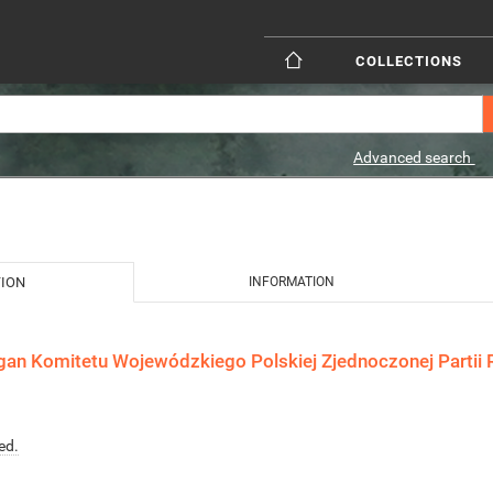
COLLECTIONS
Advanced search
TION
INFORMATION
gan Komitetu Wojewódzkiego Polskiej Zjednoczonej Partii 
ed.