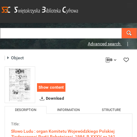
Advanced search
Object
Show content
Download
DESCRIPTION
INFORMATION
STRUCTURE
Title:
Słowo Ludu : organ Komitetu Wojewódzkiego Polskiej
Zjednoczonej Partii Robotniczej, 1984, R.XXXV, nr 161