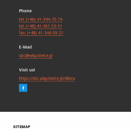
Phone
tel. (+48) 41-344-70-74
tel. (+48) 41-361-53-51
fax. (+48) 41-344-59-21
E-Mail
sbc@wbp.kielce.pl
Visit us!
https://sbc.wbp.kielce.pl/dlibra
SITEMAP