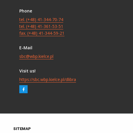
Phone
tel. (+48) 41-344-70-74
tel. (+48) 41-361-53-51
fax. (+48) 41-344-59-21
E-Mail
sbc@wbp.kielce.pl
Visit us!
https://sbc.wbp.kielce.pl/dlibra
SITEMAP