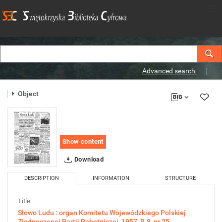
Advanced search
Object
Show content
Download
DESCRIPTION
INFORMATION
STRUCTURE
Title:
Słowo Ludu : organ Komitetu Wojewódzkiego Polskiej
Zjednoczonej Partii Robotniczej, 1957, R.8, nr 25