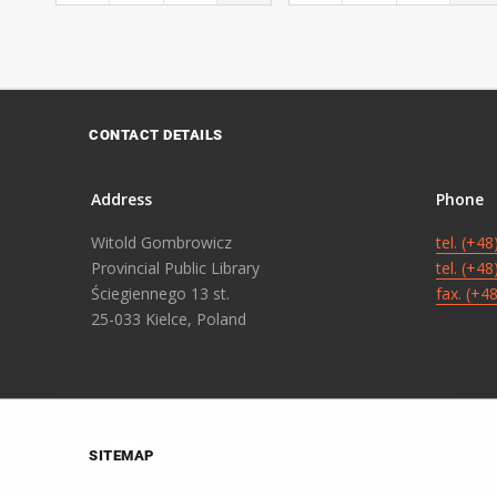
CONTACT DETAILS
Address
Phone
Witold Gombrowicz
tel. (+4
Provincial Public Library
tel. (+4
Ściegiennego 13 st.
fax. (+4
25-033 Kielce, Poland
SITEMAP