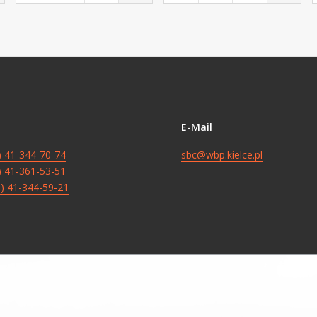
E-Mail
8) 41-344-70-74
sbc@wbp.kielce.pl
8) 41-361-53-51
8) 41-344-59-21