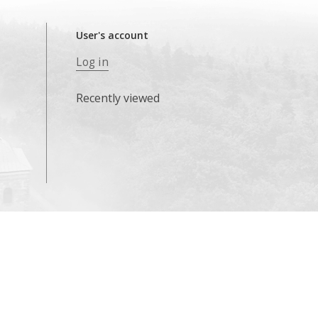
User's account
Log in
Recently viewed