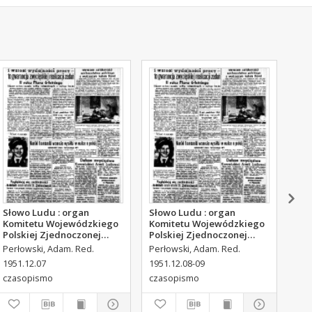
Słowo Ludu : organ
Słowo Ludu : organ
Sło
Komitetu Wojewódzkiego
Komitetu Wojewódzkiego
Kom
Polskiej Zjednoczonej
Polskiej Zjednoczonej
Pol
Partii Robotniczej, 1951,
Partii Robotniczej, 1951,
Par
Perłowski, Adam. Red.
Perłowski, Adam. Red.
Per
R.3, nr 316
R.3, nr 317
R.3
1951.12.07
1951.12.08-09
195
czasopismo
czasopismo
cza