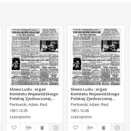
Słowo Ludu : organ
Słowo Ludu : organ
Komitetu Wojewódzkiego
Komitetu Wojewódzkiego
Polskiej Zjednoczonej
Polskiej Zjednoczonej
Partii Robotniczej, 1951,
Partii Robotniczej, 1951,
Perłowski, Adam. Red.
Perłowski, Adam. Red.
R.3, nr 314
R.3, nr 315
1951.12.05
1951.12.06
czasopismo
czasopismo