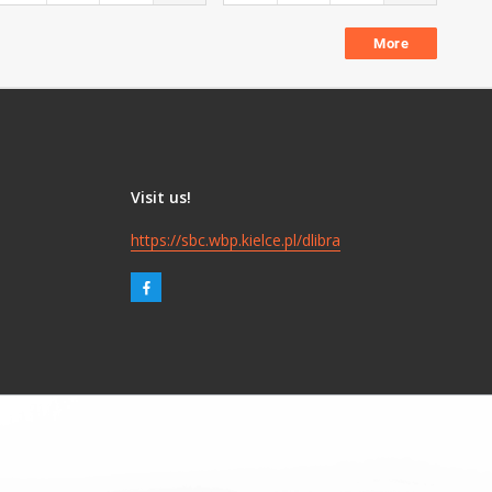
More
Visit us!
https://sbc.wbp.kielce.pl/dlibra