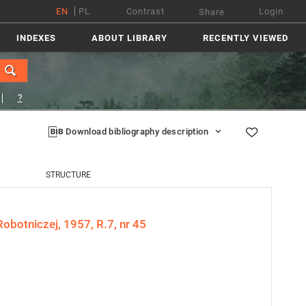
EN
PL
Contrast
Login
Share
INDEXES
ABOUT LIBRARY
RECENTLY VIEWED
?
Download bibliography description
STRUCTURE
obotniczej, 1957, R.7, nr 45