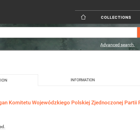
COLLECTIONS
Advanced search
TION
INFORMATION
gan Komitetu Wojewódzkiego Polskiej Zjednoczonej Partii R
ed.