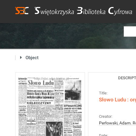
Object
DESCRIP
Title:
Słowo Ludu : or
Creator:
Perłowski, Adam. R
Date: