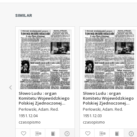
SIMILAR
Słowo Ludu : organ
Słowo Ludu : organ
Komitetu Wojewódzkiego
Komitetu Wojewódzkiego
Polskiej Zjednoczonej
Polskiej Zjednoczonej
Partii Robotniczej, 1951,
Partii Robotniczej, 1951,
Perłowski, Adam. Red.
Perłowski, Adam. Red.
R.3, nr 313
R.3, nr 312
1951.12.04
1951.12.03
czasopismo
czasopismo