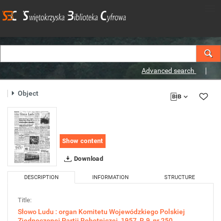
Advanced search
Object
Show content
Download
DESCRIPTION
INFORMATION
STRUCTURE
Title:
Słowo Ludu : organ Komitetu Wojewódzkiego Polskiej
Zjednoczonej Partii Robotniczej, 1957, R.9, nr 250