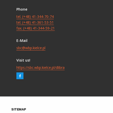
Phone
tel. (+48) 41-344-70-74
tel. (+48) 41-361-53-51
fax. (+48) 41-344-59-21
E-Mail
sbc@wbp.kielce.pl
Visit us!
https://sbc.wbp.kielce.pl/dlibra
SITEMAP