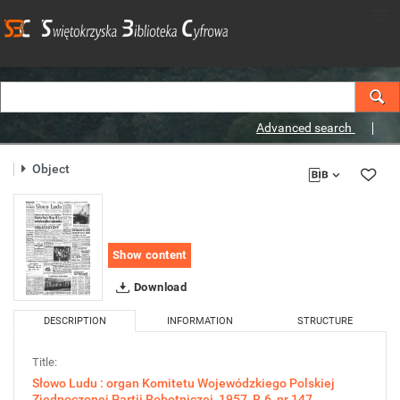
Advanced search
Object
Show content
Download
DESCRIPTION
INFORMATION
STRUCTURE
Title:
Słowo Ludu : organ Komitetu Wojewódzkiego Polskiej
Zjednoczonej Partii Robotniczej, 1957, R.6, nr 147