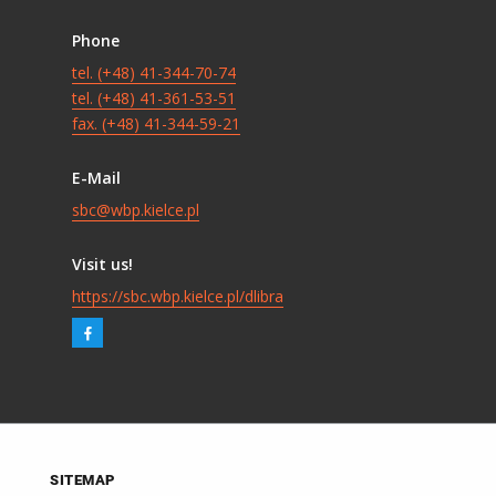
Phone
tel. (+48) 41-344-70-74
tel. (+48) 41-361-53-51
fax. (+48) 41-344-59-21
E-Mail
sbc@wbp.kielce.pl
Visit us!
https://sbc.wbp.kielce.pl/dlibra
SITEMAP