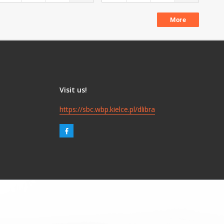
More
Visit us!
https://sbc.wbp.kielce.pl/dlibra