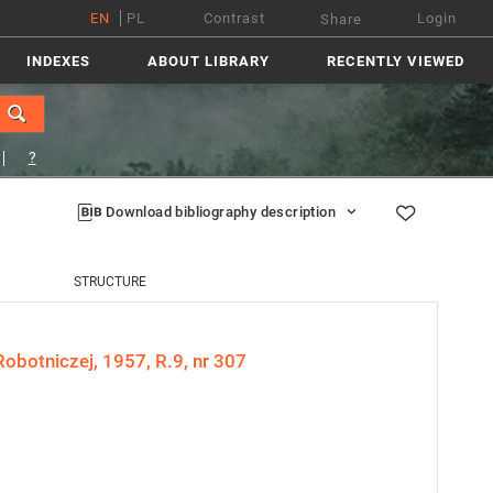
EN
PL
Contrast
Login
Share
INDEXES
ABOUT LIBRARY
RECENTLY VIEWED
?
Download bibliography description
STRUCTURE
obotniczej, 1957, R.9, nr 307