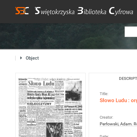
Object
DESCRIP
Title:
Słowo Ludu : or
Creator:
Perłowski, Adam. R
Date: