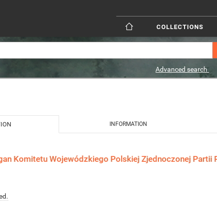
COLLECTIONS
Advanced search
TION
INFORMATION
gan Komitetu Wojewódzkiego Polskiej Zjednoczonej Partii R
ed.