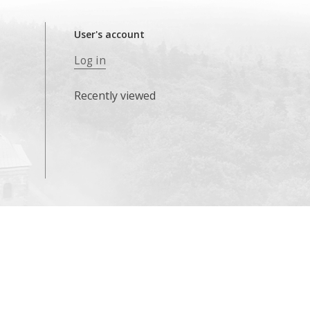
User's account
Log in
Recently viewed