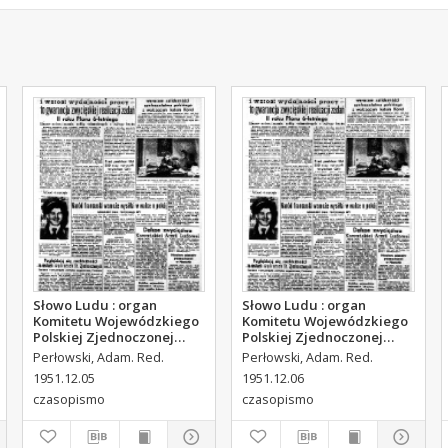
Słowo Ludu : organ
Słowo Ludu : organ
Komitetu Wojewódzkiego
Komitetu Wojewódzkiego
Polskiej Zjednoczonej
Polskiej Zjednoczonej
Partii Robotniczej, 1951,
Partii Robotniczej, 1951,
Perłowski, Adam. Red.
Perłowski, Adam. Red.
R.3, nr 314
R.3, nr 315
1951.12.05
1951.12.06
czasopismo
czasopismo