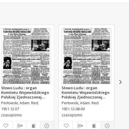
Słowo Ludu : organ
Słowo Ludu : organ
Sło
Komitetu Wojewódzkiego
Komitetu Wojewódzkiego
Kom
Polskiej Zjednoczonej
Polskiej Zjednoczonej
Pol
Partii Robotniczej, 1951,
Partii Robotniczej, 1951,
Par
Perłowski, Adam. Red.
Perłowski, Adam. Red.
Per
R.3, nr 316
R.3, nr 317
R.3
1951.12.07
1951.12.08-09
195
czasopismo
czasopismo
cza