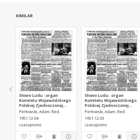
SIMILAR
Słowo Ludu : organ
Słowo Ludu : organ
Komitetu Wojewódzkiego
Komitetu Wojewódzkiego
Polskiej Zjednoczonej
Polskiej Zjednoczonej
Partii Robotniczej, 1951,
Partii Robotniczej, 1951,
Perłowski, Adam. Red.
Perłowski, Adam. Red.
R.3, nr 313
R.3, nr 312
1951.12.04
1951.12.03
czasopismo
czasopismo