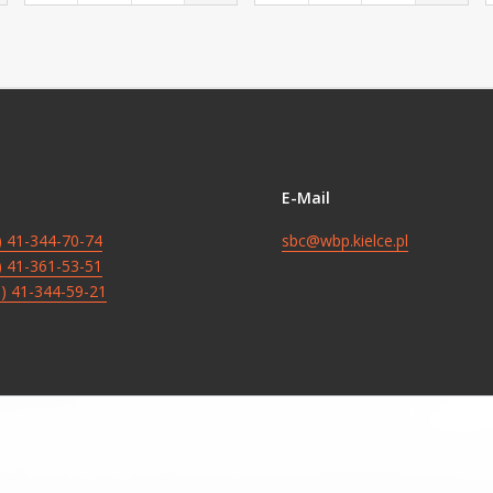
E-Mail
8) 41-344-70-74
sbc@wbp.kielce.pl
8) 41-361-53-51
8) 41-344-59-21