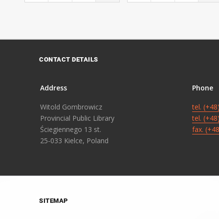
CONTACT DETAILS
Address
Phone
Witold Gombrowicz
tel. (+4
Provincial Public Library
tel. (+4
Ściegiennego 13 st.
fax. (+4
25-033 Kielce, Poland
SITEMAP