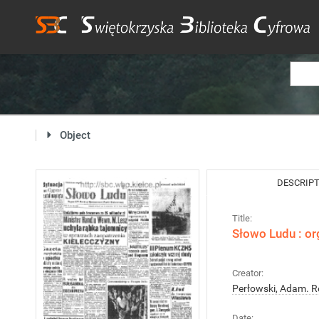
Object
DESCRIP
Title:
Słowo Ludu : or
Creator:
Perłowski, Adam. R
Date: