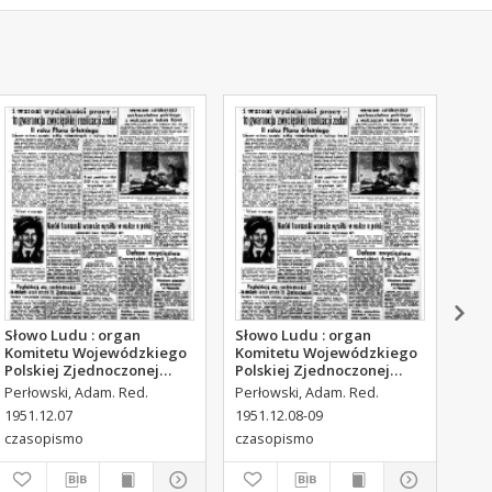
Słowo Ludu : organ
Słowo Ludu : organ
Sło
Komitetu Wojewódzkiego
Komitetu Wojewódzkiego
Kom
Polskiej Zjednoczonej
Polskiej Zjednoczonej
Pol
Partii Robotniczej, 1951,
Partii Robotniczej, 1951,
Par
Perłowski, Adam. Red.
Perłowski, Adam. Red.
Per
R.3, nr 316
R.3, nr 317
R.3
1951.12.07
1951.12.08-09
195
czasopismo
czasopismo
cza