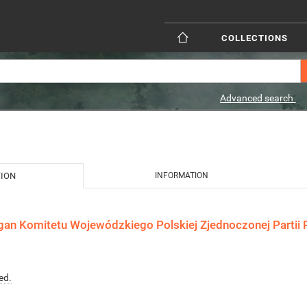
COLLECTIONS
Advanced search
TION
INFORMATION
gan Komitetu Wojewódzkiego Polskiej Zjednoczonej Partii R
ed.