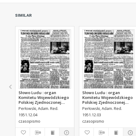
SIMILAR
Słowo Ludu : organ
Słowo Ludu : organ
Komitetu Wojewódzkiego
Komitetu Wojewódzkiego
Polskiej Zjednoczonej
Polskiej Zjednoczonej
Partii Robotniczej, 1951,
Partii Robotniczej, 1951,
Perłowski, Adam. Red.
Perłowski, Adam. Red.
R.3, nr 313
R.3, nr 312
1951.12.04
1951.12.03
czasopismo
czasopismo