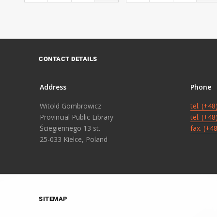
CONTACT DETAILS
Address
Phone
Witold Gombrowicz
tel. (+4
Provincial Public Library
tel. (+4
Ściegiennego 13 st.
fax. (+4
25-033 Kielce, Poland
SITEMAP