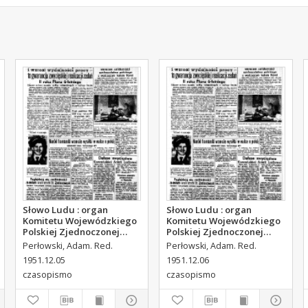
Słowo Ludu : organ
Słowo Ludu : organ
Komitetu Wojewódzkiego
Komitetu Wojewódzkiego
Polskiej Zjednoczonej
Polskiej Zjednoczonej
Partii Robotniczej, 1951,
Partii Robotniczej, 1951,
Perłowski, Adam. Red.
Perłowski, Adam. Red.
R.3, nr 314
R.3, nr 315
1951.12.05
1951.12.06
czasopismo
czasopismo