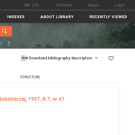
EN
PL
Contrast
Login
Share
INDEXES
ABOUT LIBRARY
RECENTLY VIEWED
?
Download bibliography description
STRUCTURE
obotniczej, 1957, R.7, nr 47