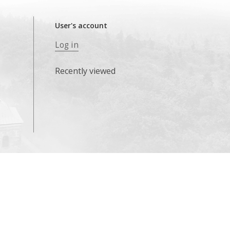
User's account
Log in
Recently viewed