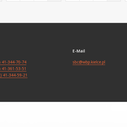
E-Mail
8) 41-344-70-74
sbc@wbp.kielce.pl
8) 41-361-53-51
8) 41-344-59-21