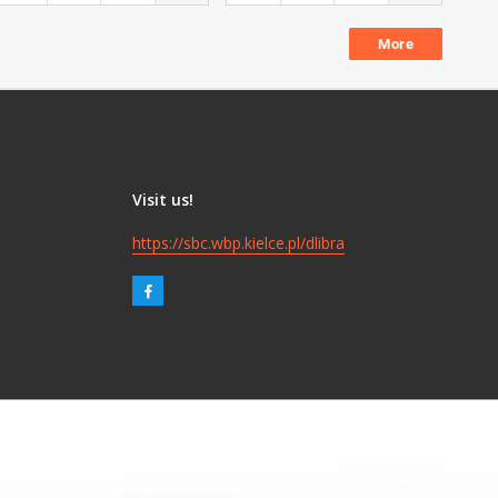
More
Visit us!
https://sbc.wbp.kielce.pl/dlibra