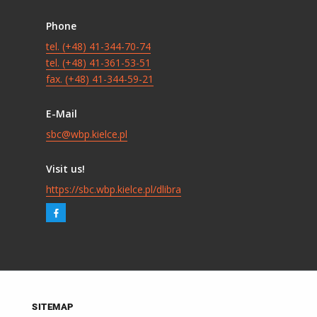
Phone
tel. (+48) 41-344-70-74
tel. (+48) 41-361-53-51
fax. (+48) 41-344-59-21
E-Mail
sbc@wbp.kielce.pl
Visit us!
https://sbc.wbp.kielce.pl/dlibra
SITEMAP