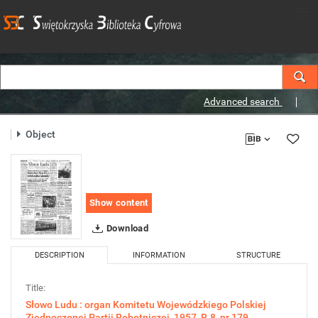
Advanced search
Object
Show content
Download
DESCRIPTION
INFORMATION
STRUCTURE
Title:
Słowo Ludu : organ Komitetu Wojewódzkiego Polskiej
Zjednoczonej Partii Robotniczej, 1957, R.8, nr 179