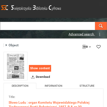
Advanced search
Object
Show content
Download
DESCRIPTION
INFORMATION
STRUCTURE
Title:
Słowo Ludu : organ Komitetu Wojewódzkiego Polskiej
Zjednoczonej Partii Robotniczej, 1957, R.8, nr 30