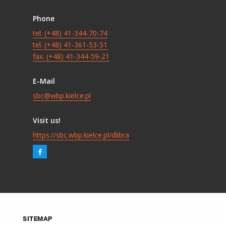
Phone
tel. (+48) 41-344-70-74
tel. (+48) 41-361-53-51
fax. (+48) 41-344-59-21
E-Mail
sbc@wbp.kielce.pl
Visit us!
https://sbc.wbp.kielce.pl/dlibra
SITEMAP