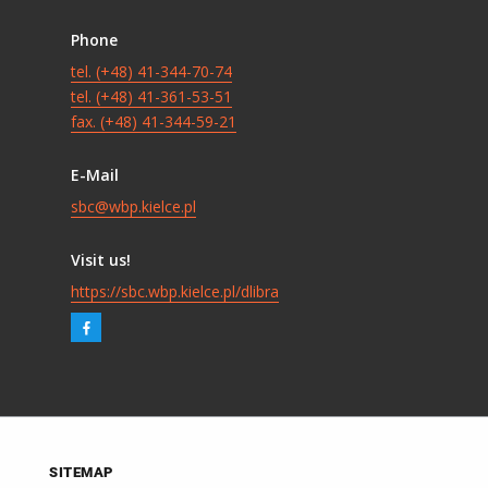
Phone
tel. (+48) 41-344-70-74
tel. (+48) 41-361-53-51
fax. (+48) 41-344-59-21
E-Mail
sbc@wbp.kielce.pl
Visit us!
https://sbc.wbp.kielce.pl/dlibra
SITEMAP