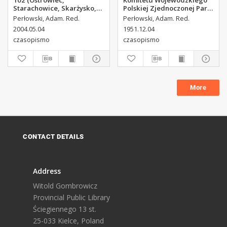
102 (Ostrowiec,
Komitetu Wojewódzkiego
Starachowice, Skarżysko,
Polskiej Zjednoczonej Partii
Końskie, Ponidzie,
Robotniczej, 1951, R.3, nr
Perłowski, Adam. Red.
Perłowski, Adam. Red.
Jędrzejów, Włoszczowa,
313
2004.05.04
1951.12.04
Sandomierz, Staszów,
czasopismo
czasopismo
Opatów)
More
CONTACT DETAILS
Address
Witold Gombrowicz
Provincial Public Library
Ściegiennego 13 st.
25-033 Kielce, Poland