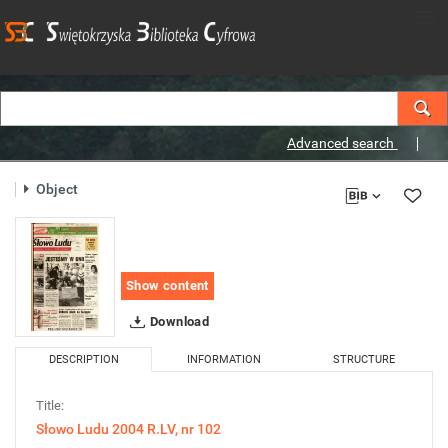
Advanced search
Object
Show content
Download
DESCRIPTION
INFORMATION
STRUCTURE
Title:
Słowo Ludu 2004 R.LV, nr 102