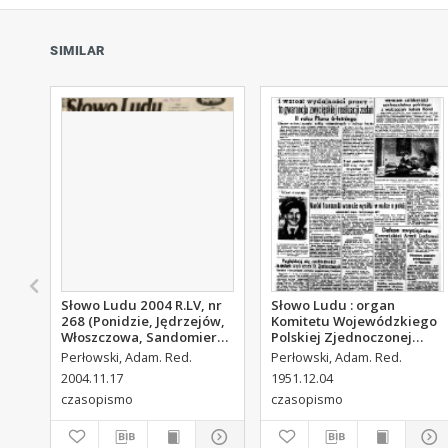
SIMILAR
Słowo Ludu 2004 R.LV, nr
Słowo Ludu : organ
268 (Ponidzie, Jędrzejów,
Komitetu Wojewódzkiego
Włoszczowa, Sandomierz,
Polskiej Zjednoczonej
Staszów, Opatów)
Partii Robotniczej, 1951,
Perłowski, Adam. Red.
Perłowski, Adam. Red.
R.3, nr 313
2004.11.17
1951.12.04
czasopismo
czasopismo