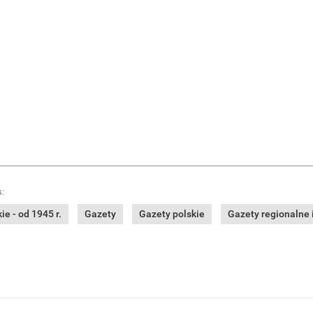
:
e - od 1945 r.
Gazety
Gazety polskie
Gazety regionalne i