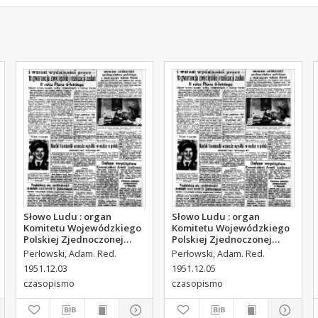
Słowo Ludu : organ
Słowo Ludu : organ
Komitetu Wojewódzkiego
Komitetu Wojewódzkiego
Polskiej Zjednoczonej
Polskiej Zjednoczonej
Partii Robotniczej, 1951,
Partii Robotniczej, 1951,
Perłowski, Adam. Red.
Perłowski, Adam. Red.
R.3, nr 312
R.3, nr 314
1951.12.03
1951.12.05
czasopismo
czasopismo