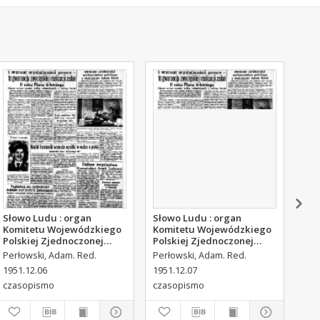
Słowo Ludu : organ
Słowo Ludu : organ
Sło
Komitetu Wojewódzkiego
Komitetu Wojewódzkiego
Kom
Polskiej Zjednoczonej
Polskiej Zjednoczonej
Pol
Partii Robotniczej, 1951,
Partii Robotniczej, 1951,
Par
Perłowski, Adam. Red.
Perłowski, Adam. Red.
Per
R.3, nr 315
R.3, nr 316
R.3
1951.12.06
1951.12.07
195
czasopismo
czasopismo
cza