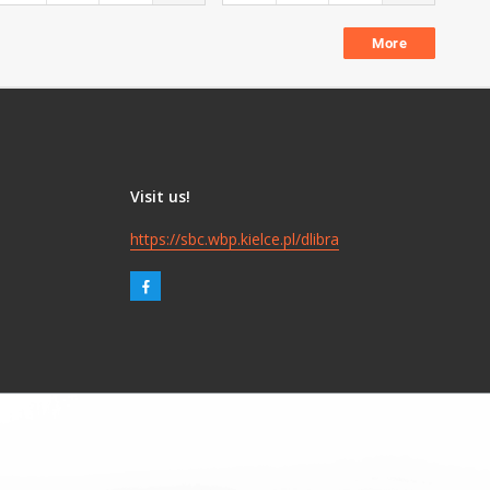
More
Visit us!
https://sbc.wbp.kielce.pl/dlibra