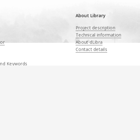
About Library
Project description
Technical information
tor
About dLibra
Contact details
and Keywords
ion
Update of the portal
Świętokrzyska Digital Library
has been co-financed
from funds
Ministry of Culture and National Heritage
.