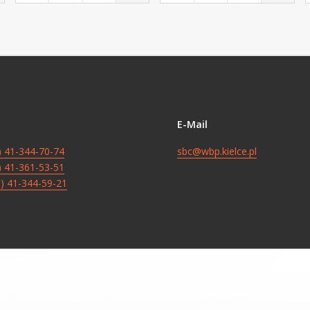
E-Mail
8) 41-344-70-74
sbc@wbp.kielce.pl
8) 41-361-53-51
8) 41-344-59-21