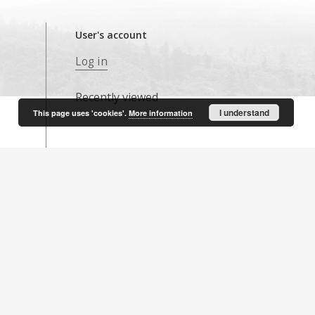
User's account
Log in
Recently viewed
I understand
This page uses 'cookies'.
More information