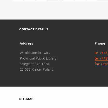
CONTACT DETAILS
Address
Phone
Witold Gombrowicz
tel. (+4
Provincial Public Library
tel. (+4
Ściegiennego 13 st.
fax. (+4
25-033 Kielce, Poland
SITEMAP