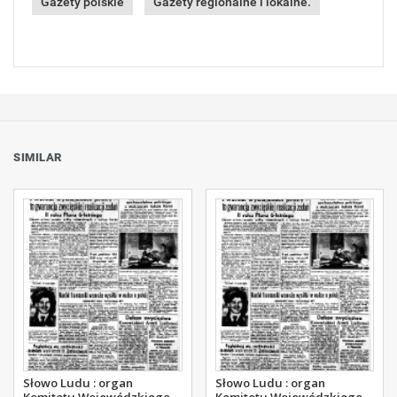
Gazety polskie
Gazety regionalne i lokalne.
SIMILAR
Słowo Ludu : organ
Słowo Ludu : organ