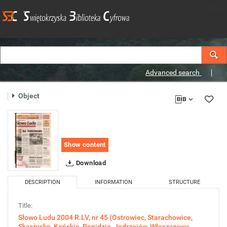
Advanced search
Object
Show content
Download
DESCRIPTION
INFORMATION
STRUCTURE
Title:
Słowo Ludu 2004 R.LV, nr 45 (Ostrowiec, Starachowice,
Skarżysko, Końskie, Ponidzie, Jędrzejów, Włoszczowa,