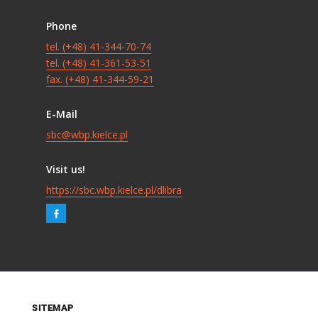
Phone
tel. (+48) 41-344-70-74
tel. (+48) 41-361-53-51
fax. (+48) 41-344-59-21
E-Mail
sbc@wbp.kielce.pl
Visit us!
https://sbc.wbp.kielce.pl/dlibra
SITEMAP