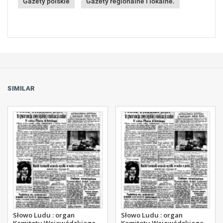
Gazety polskie
Gazety regionalne i lokalne.
SIMILAR
Słowo Ludu : organ
Słowo Ludu : organ