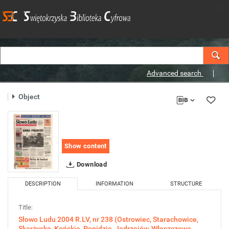
Advanced search
Object
Show content
Download
DESCRIPTION
INFORMATION
STRUCTURE
Title:
Słowo Ludu 2004 R.LV, nr 238 (Ostrowiec, Starachowice,
Skarżysko, Końskie, Ponidzie, Jędrzejów, Włoszczowa,