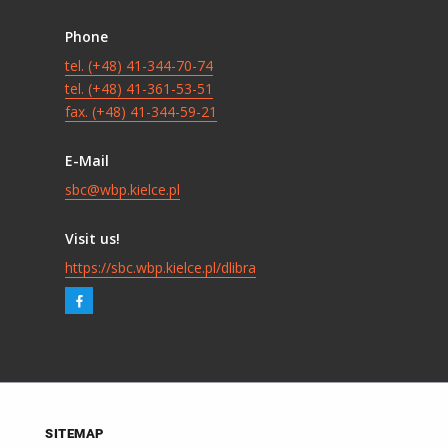
Phone
tel. (+48) 41-344-70-74
tel. (+48) 41-361-53-51
fax. (+48) 41-344-59-21
E-Mail
sbc@wbp.kielce.pl
Visit us!
https://sbc.wbp.kielce.pl/dlibra
SITEMAP