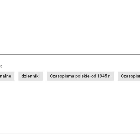
:
onalne
dzienniki
Czasopisma polskie-od 1945 r.
Czasopism