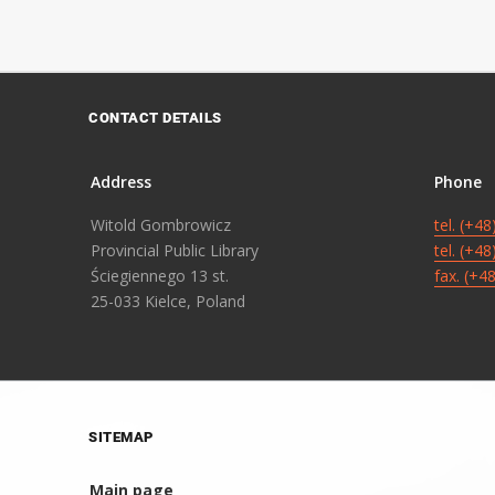
CONTACT DETAILS
Address
Phone
Witold Gombrowicz
tel. (+4
Provincial Public Library
tel. (+4
Ściegiennego 13 st.
fax. (+4
25-033 Kielce, Poland
SITEMAP
Main page