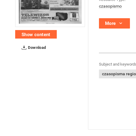
czasopismo
More
Show content
Download
Subject and keywords
czasopisma regi