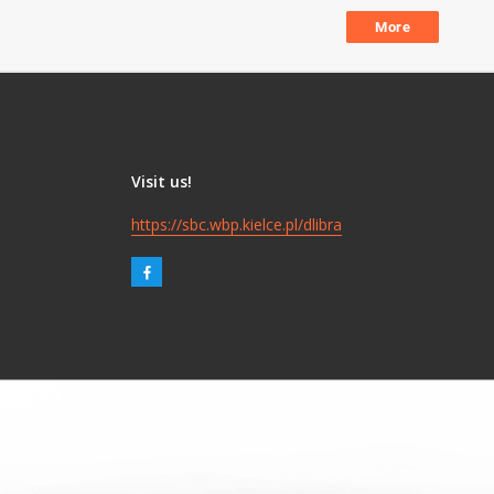
More
Visit us!
https://sbc.wbp.kielce.pl/dlibra