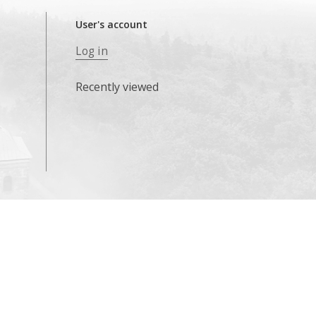
User's account
Log in
Recently viewed