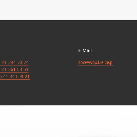
E-Mail
8) 41-344-70-74
sbc@wbp.kielce.pl
8) 41-361-53-51
8) 41-344-59-21