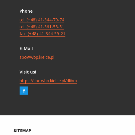
Phone
tel. (+48) 41-344-70-74
tel. (+48) 41-361-53-51
fax. (+48) 41-344-59-21
E-Mail
sbc@wbp.kielce.pl
Visit us!
https://sbc.wbp.kielce.pl/dlibra
SITEMAP