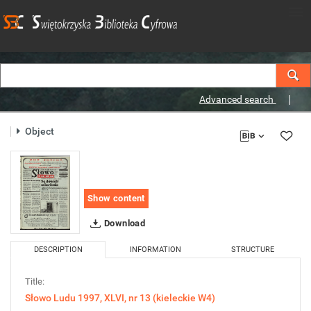
Advanced search
Object
Show content
Download
DESCRIPTION
INFORMATION
STRUCTURE
Title:
Słowo Ludu 1997, XLVI, nr 13 (kieleckie W4)