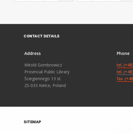
CONTACT DETAILS
Address
Phone
Witold Gombrowicz
tel. (+4
Provincial Public Library
tel. (+4
Ściegiennego 13 st.
fax. (+4
25-033 Kielce, Poland
SITEMAP