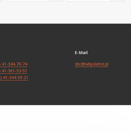
E-Mail
8) 41-344-70-74
sbc@wbp.kielce.pl
8) 41-361-53-51
8) 41-344-59-21