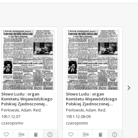
Słowo Ludu : organ
Słowo Ludu : organ
Sło
Komitetu Wojewódzkiego
Komitetu Wojewódzkiego
Kom
Polskiej Zjednoczonej
Polskiej Zjednoczonej
Pol
Partii Robotniczej, 1951,
Partii Robotniczej, 1951,
Par
Perłowski, Adam. Red.
Perłowski, Adam. Red.
Per
R.3, nr 316
R.3, nr 317
R.3
1951.12.07
1951.12.08-09
195
czasopismo
czasopismo
cza