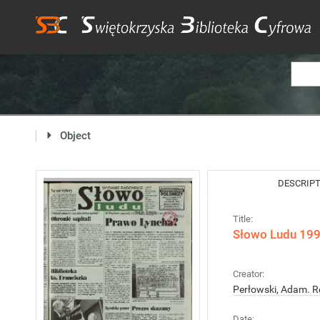
Object
DESCRIP
Title:
Słowo Ludu 1997
Creator:
Perłowski, Adam. R
Date: