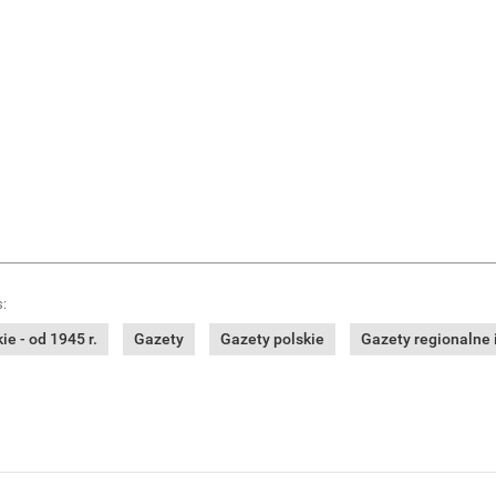
:
e - od 1945 r.
Gazety
Gazety polskie
Gazety regionalne i