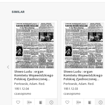
SIMILAR
Słowo Ludu : organ
Słowo Ludu : organ
Komitetu Wojewódzkiego
Komitetu Wojewódzkiego
Polskiej Zjednoczonej
Polskiej Zjednoczonej
Partii Robotniczej, 1951,
Partii Robotniczej, 1951,
Perłowski, Adam. Red.
Perłowski, Adam. Red.
R.3, nr 313
R.3, nr 312
1951.12.04
1951.12.03
czasopismo
czasopismo