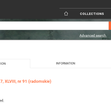
COLLECTIONS
Advanced search
TION
INFORMATION
, XLVIII, nr 91 (radomskie)
ed.