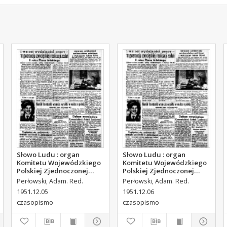
Słowo Ludu : organ
Słowo Ludu : organ
Komitetu Wojewódzkiego
Komitetu Wojewódzkiego
Polskiej Zjednoczonej
Polskiej Zjednoczonej
Partii Robotniczej, 1951,
Partii Robotniczej, 1951,
Perłowski, Adam. Red.
Perłowski, Adam. Red.
R.3, nr 314
R.3, nr 315
1951.12.05
1951.12.06
czasopismo
czasopismo