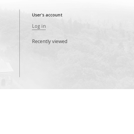
User's account
Log in
Recently viewed