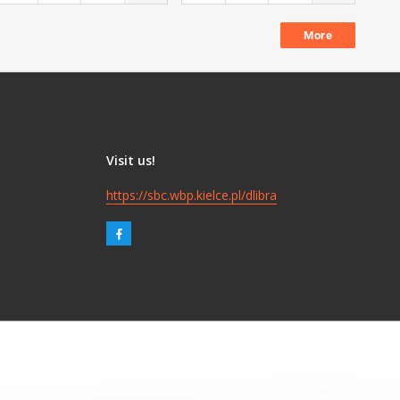
More
Visit us!
https://sbc.wbp.kielce.pl/dlibra