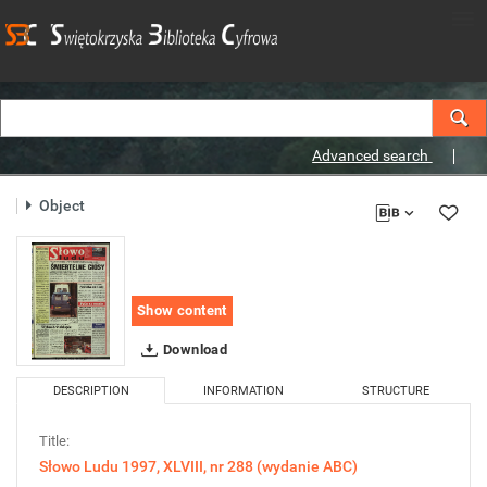
Advanced search
Object
Show content
Download
DESCRIPTION
INFORMATION
STRUCTURE
Title:
Słowo Ludu 1997, XLVIII, nr 288 (wydanie ABC)