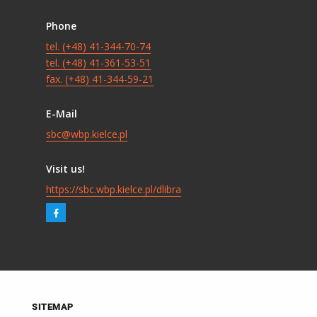
Phone
tel. (+48) 41-344-70-74
tel. (+48) 41-361-53-51
fax. (+48) 41-344-59-21
E-Mail
sbc@wbp.kielce.pl
Visit us!
https://sbc.wbp.kielce.pl/dlibra
SITEMAP