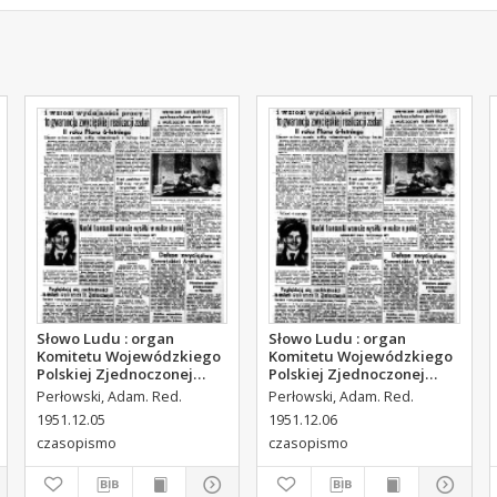
Słowo Ludu : organ
Słowo Ludu : organ
Komitetu Wojewódzkiego
Komitetu Wojewódzkiego
Polskiej Zjednoczonej
Polskiej Zjednoczonej
Partii Robotniczej, 1951,
Partii Robotniczej, 1951,
Perłowski, Adam. Red.
Perłowski, Adam. Red.
R.3, nr 314
R.3, nr 315
1951.12.05
1951.12.06
czasopismo
czasopismo