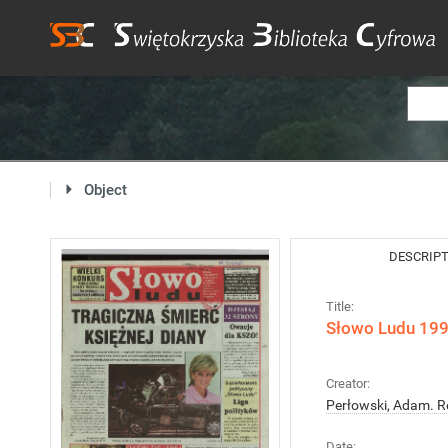
Object
DESCRIP
Title:
Słowo Ludu 1997
Creator:
Perłowski, Adam. R
Date: