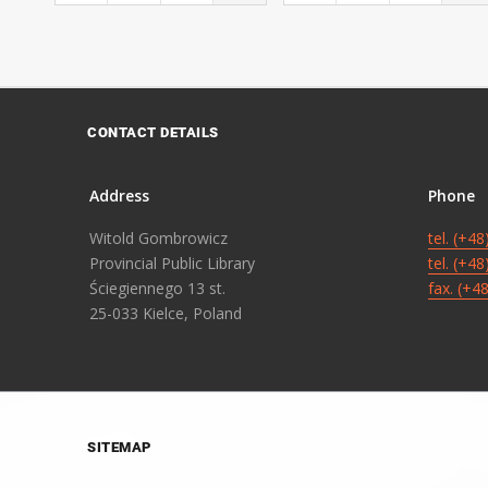
CONTACT DETAILS
Address
Phone
Witold Gombrowicz
tel. (+4
Provincial Public Library
tel. (+4
Ściegiennego 13 st.
fax. (+4
25-033 Kielce, Poland
SITEMAP