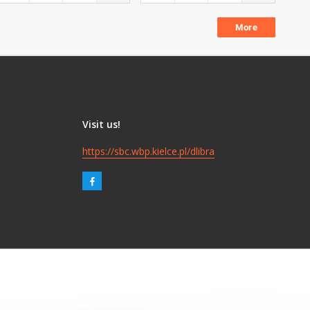
More
Visit us!
https://sbc.wbp.kielce.pl/dlibra