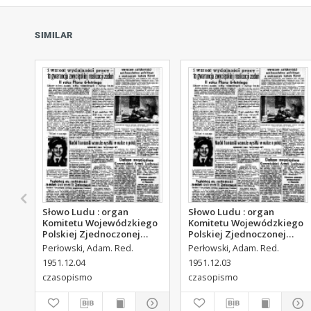
SIMILAR
Słowo Ludu : organ
Słowo Ludu : organ
Komitetu Wojewódzkiego
Komitetu Wojewódzkiego
Polskiej Zjednoczonej
Polskiej Zjednoczonej
Partii Robotniczej, 1951,
Partii Robotniczej, 1951,
Perłowski, Adam. Red.
Perłowski, Adam. Red.
R.3, nr 313
R.3, nr 312
1951.12.04
1951.12.03
czasopismo
czasopismo