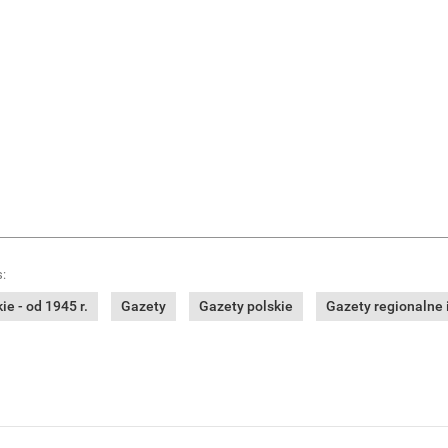
:
e - od 1945 r.
Gazety
Gazety polskie
Gazety regionalne i