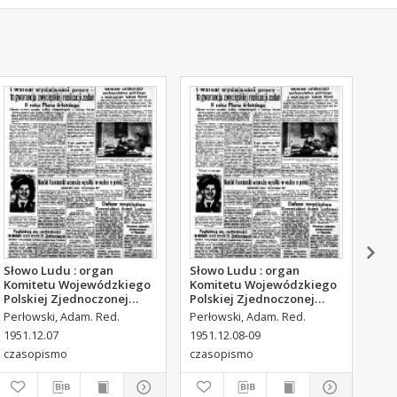
Słowo Ludu : organ
Słowo Ludu : organ
Sło
Komitetu Wojewódzkiego
Komitetu Wojewódzkiego
Kom
Polskiej Zjednoczonej
Polskiej Zjednoczonej
Pol
Partii Robotniczej, 1951,
Partii Robotniczej, 1951,
Par
Perłowski, Adam. Red.
Perłowski, Adam. Red.
Per
R.3, nr 316
R.3, nr 317
R.3
1951.12.07
1951.12.08-09
195
czasopismo
czasopismo
cza