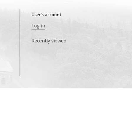
User's account
Log in
Recently viewed