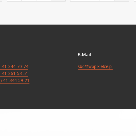
E-Mail
8) 41-344-70-74
sbc@wbp.kielce.pl
8) 41-361-53-51
8) 41-344-59-21