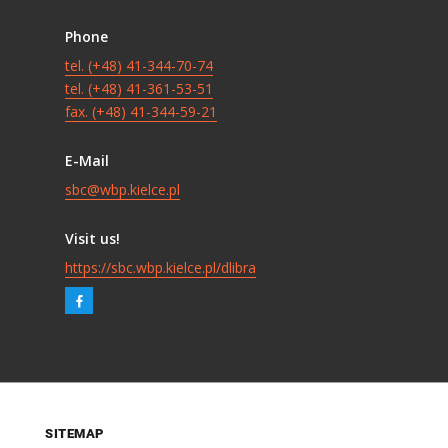
Phone
tel. (+48) 41-344-70-74
tel. (+48) 41-361-53-51
fax. (+48) 41-344-59-21
E-Mail
sbc@wbp.kielce.pl
Visit us!
https://sbc.wbp.kielce.pl/dlibra
SITEMAP