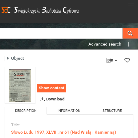
Advanced search
Object
Show content
Download
DESCRIPTION
INFORMATION
STRUCTURE
Title:
Słowo Ludu 1997, XLVIII, nr 61 (Nad Wisłą i Kamienną)