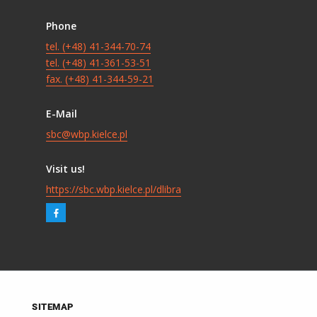
Phone
tel. (+48) 41-344-70-74
tel. (+48) 41-361-53-51
fax. (+48) 41-344-59-21
E-Mail
sbc@wbp.kielce.pl
Visit us!
https://sbc.wbp.kielce.pl/dlibra
SITEMAP