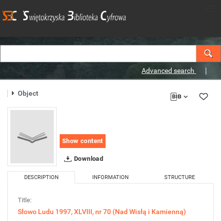
Advanced search
Object
Show content
Download
DESCRIPTION
INFORMATION
STRUCTURE
Title:
Słowo Ludu 1997, XLVIII, nr 70 (Nad Wisłą i Kamienną)