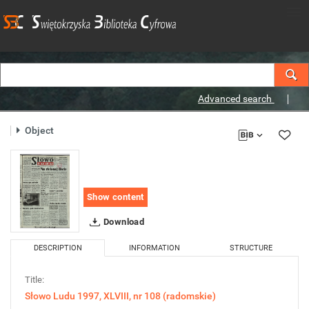
Advanced search
Object
Show content
Download
DESCRIPTION
INFORMATION
STRUCTURE
Title:
Słowo Ludu 1997, XLVIII, nr 108 (radomskie)