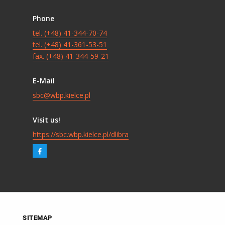
Phone
tel. (+48) 41-344-70-74
tel. (+48) 41-361-53-51
fax. (+48) 41-344-59-21
E-Mail
sbc@wbp.kielce.pl
Visit us!
https://sbc.wbp.kielce.pl/dlibra
SITEMAP