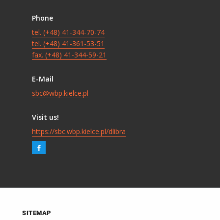
Phone
tel. (+48) 41-344-70-74
tel. (+48) 41-361-53-51
fax. (+48) 41-344-59-21
E-Mail
sbc@wbp.kielce.pl
Visit us!
https://sbc.wbp.kielce.pl/dlibra
SITEMAP