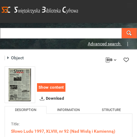
Advanced search
Object
Show content
Download
DESCRIPTION
INFORMATION
STRUCTURE
Title:
Słowo Ludu 1997, XLVIII, nr 92 (Nad Wisłą i Kamienną)